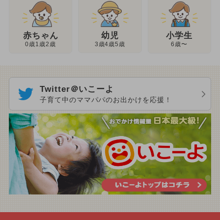
幼児
赤ちゃん
小学生
3歳4歳5歳
0歳1歳2歳
6歳〜
Twitter＠いこーよ
子育て中のママパパのお出かけを応援！