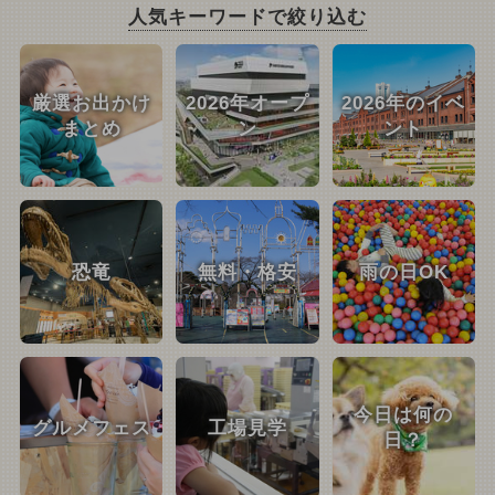
人気キーワードで絞り込む
厳選お出かけ
2026年オープ
2026年のイベ
まとめ
ン
ント
恐竜
無料・格安
雨の日OK
今日は何の
グルメフェス
工場見学
日？