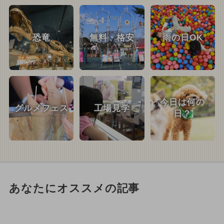
恐竜
無料・格安
雨の日OK
今日は何の
グルメフェス
工場見学
日？
あなたにオススメの記事