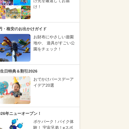
け先を厳選してお届
け！
円・格安のお出かけガイド
お財布にやさしい遊園
地や、 遊具がすごい公
園をチェック！
生日特典＆割引2026
おでかけバースデーア
イデア20選
026年ニューオープン！
ポケパーク！バイク体
験！ 宇宙兄弟！eスポ