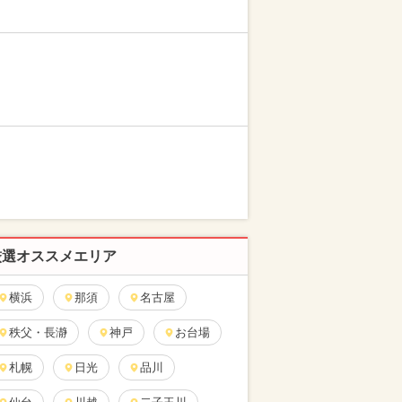
厳選オススメエリア
横浜
那須
名古屋
秩父・長瀞
神戸
お台場
札幌
日光
品川