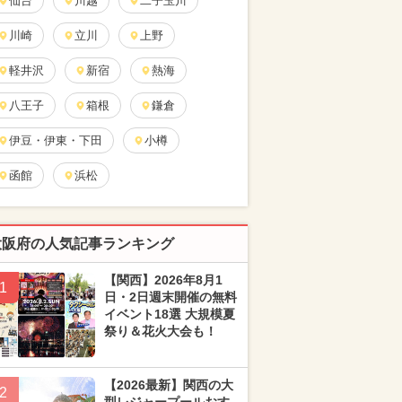
仙台
川越
二子玉川
川崎
立川
上野
軽井沢
新宿
熱海
八王子
箱根
鎌倉
伊豆・伊東・下田
小樽
函館
浜松
大阪府の人気記事ランキング
【関西】2026年8月1
1
日・2日週末開催の無料
イベント18選 大規模夏
祭り＆花火大会も！
【2026最新】関西の大
2