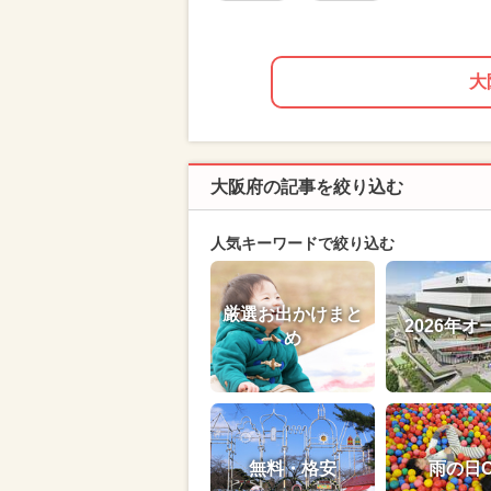
大
大阪府の記事を絞り込む
人気キーワードで絞り込む
厳選お出かけまと
2026年オ
め
無料・格安
雨の日