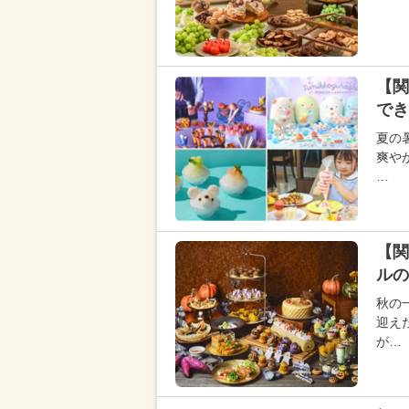
【関
でき
夏の
爽や
…
【関
ルの
秋の
迎え
が…