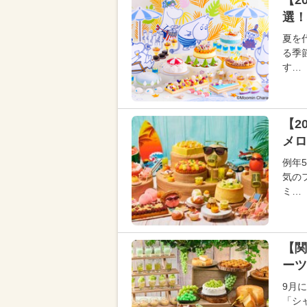
【2
選！
夏を
る季
す…
【2
メロ
例年
気の
ミ…
【関
ーツ
9月
「シ