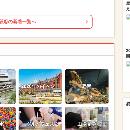
屋
え
阪府の新着一覧へ
2
回.
ープン
2026年のイベント
恐竜
OK
グルメフェス
工場見学