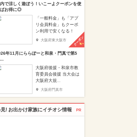
内で涼しく遊ぼう！いこーよクーポンを使
ばお得に◎
「一般料金」も「アプ
リ会員料金」もクーポ
ン利用で安くなる！
クーポン
大阪府東大阪市
026年11月にららぽーと和泉・門真で第5
..
大阪府後援・和泉市教
育委員会後援 当大会は
大阪府大規...
大阪府門真市
必見! お出かけ家族にイチオシ情報
PR