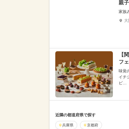
親子
家族
大
【関
フェ
味覚
イチ
ビ…
近隣の都道府県で探す
兵庫県
京都府