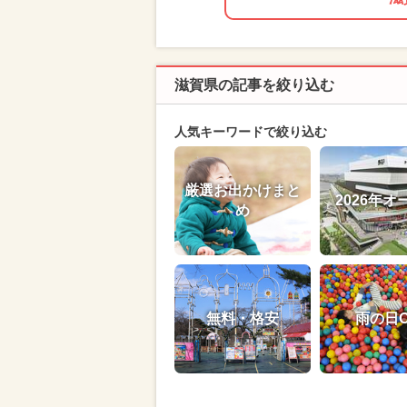
滋賀県の記事を絞り込む
人気キーワードで絞り込む
厳選お出かけまと
2026年オ
め
無料・格安
雨の日