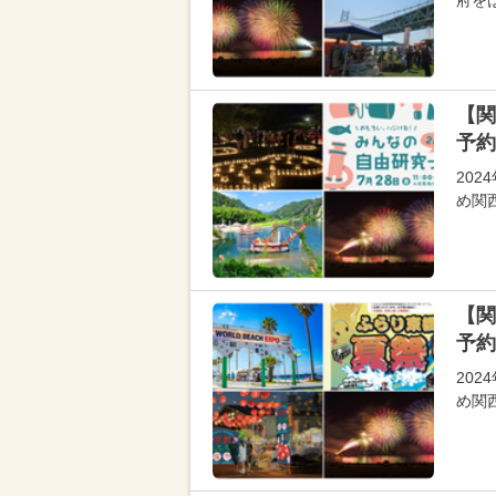
府を
【関
予約
20
め関
【関
予約
20
め関