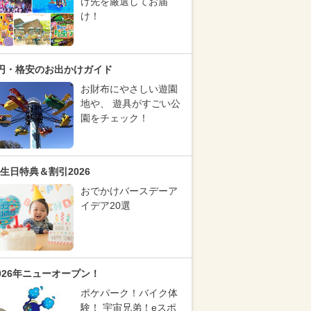
け先を厳選してお届
け！
円・格安のお出かけガイド
お財布にやさしい遊園
地や、 遊具がすごい公
園をチェック！
生日特典＆割引2026
おでかけバースデーア
イデア20選
026年ニューオープン！
ポケパーク！バイク体
験！ 宇宙兄弟！eスポ