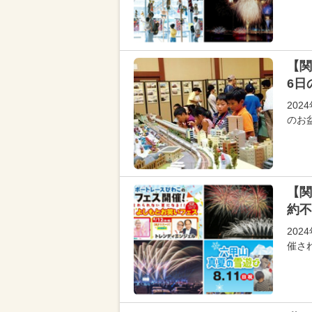
【関
6日
202
のお
【関
約不
20
催さ