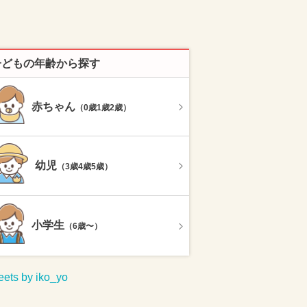
子どもの年齢から探す
赤ちゃん
（0歳1歳2歳）
幼児
（3歳4歳5歳）
小学生
（6歳〜）
ets by iko_yo