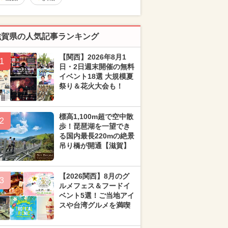
滋賀県の人気記事ランキング
【関西】2026年8月1
1
日・2日週末開催の無料
イベント18選 大規模夏
祭り＆花火大会も！
標高1,100m超で空中散
2
歩！琵琶湖を一望でき
る国内最長220mの絶景
吊り橋が開通【滋賀】
【2026関西】8月のグ
3
ルメフェス＆フードイ
ベント5選！ご当地アイ
スや台湾グルメを満喫