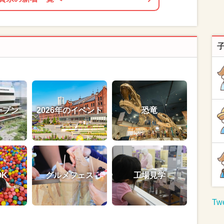
ープン
2026年のイベント
恐竜
OK
グルメフェス
工場見学
Twe