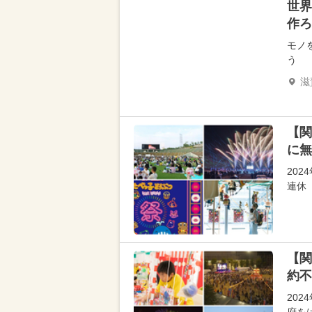
世界
作ろ
モノ
う
滋
【関
に無
202
連休
【関
約不
20