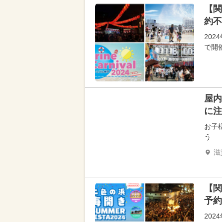
【関
約不
20
で開
屋内
に注
お子
う
滋
【関
予約
20