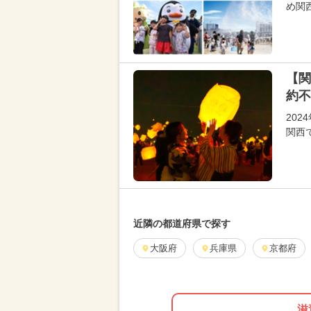
め関
【関
約不
20
関西
近隣の都道府県で探す
大阪府
兵庫県
京都府
滋