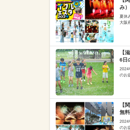
【関
み）
夏休
大阪
【滋
6日
202
のお
【関
無料
202
のお