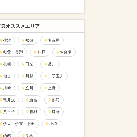
厳選オススメエリア
横浜
那須
名古屋
秩父・長瀞
神戸
お台場
札幌
日光
品川
仙台
川越
二子玉川
川崎
立川
上野
軽井沢
新宿
熱海
八王子
箱根
鎌倉
伊豆・伊東・下田
小樽
函館
浜松