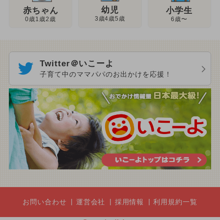
幼児
赤ちゃん
小学生
3歳4歳5歳
0歳1歳2歳
6歳〜
Twitter＠いこーよ
子育て中のママパパのお出かけを応援！
お問い合わせ
運営会社
採用情報
利用規約一覧