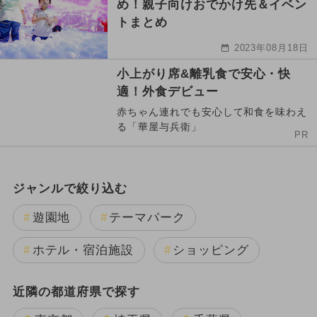
め！親子向けおでかけ先＆イベン
トまとめ
2023年08月18日
小上がり席&離乳食で安心・快
適！外食デビュー
赤ちゃん連れでも安心して和食を味わえ
る「華屋与兵衛」
PR
ジャンルで絞り込む
遊園地
テーマパーク
ホテル・宿泊施設
ショッピング
近隣の都道府県で探す