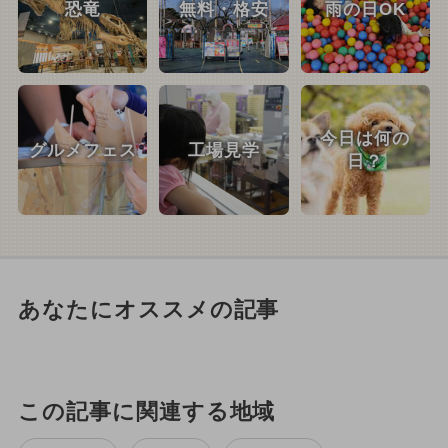
恐竜
無料・格安
雨の日OK
今日は何の
グルメフェス
工場見学
日？
あなたにオススメの記事
この記事に関連する地域