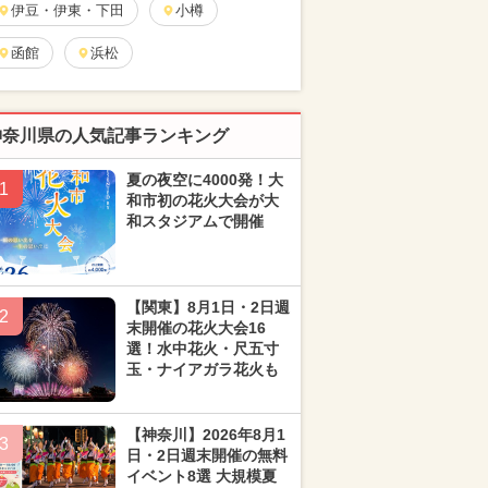
伊豆・伊東・下田
小樽
函館
浜松
神奈川県の人気記事ランキング
夏の夜空に4000発！大
1
和市初の花火大会が大
和スタジアムで開催
【関東】8月1日・2日週
2
末開催の花火大会16
選！水中花火・尺五寸
玉・ナイアガラ花火も
【神奈川】2026年8月1
3
日・2日週末開催の無料
イベント8選 大規模夏