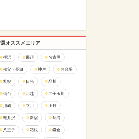
厳選オススメエリア
横浜
那須
名古屋
秩父・長瀞
神戸
お台場
札幌
日光
品川
仙台
川越
二子玉川
川崎
立川
上野
軽井沢
新宿
熱海
八王子
箱根
鎌倉