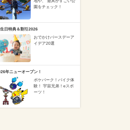
地や、 遊具がすごい公
園をチェック！
生日特典＆割引2026
おでかけバースデーア
イデア20選
026年ニューオープン！
ポケパーク！バイク体
験！ 宇宙兄弟！eスポ
ーツ！