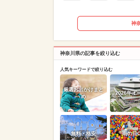
神
神奈川県の記事を絞り込む
人気キーワードで絞り込む
厳選お出かけまと
2026年オ
め
無料・格安
雨の日