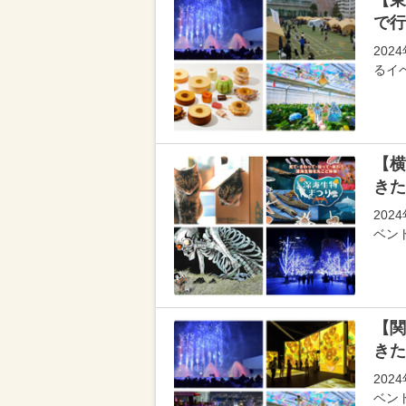
【東
で行
20
るイ
【横
きた
20
ベン
【関
きた
20
ベン