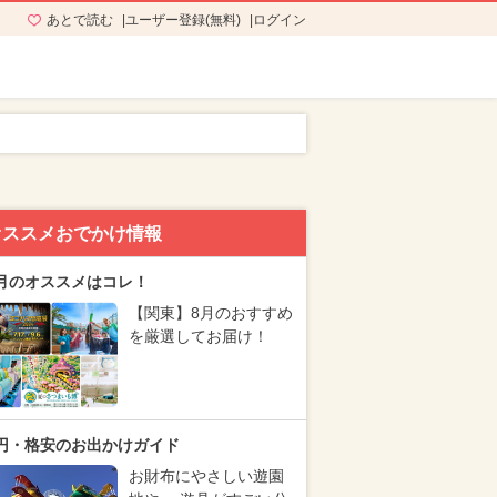
あとで読む
ユーザー登録(無料)
ログイン
オススメおでかけ情報
月のオススメはコレ！
【関東】8月のおすすめ
を厳選してお届け！
円・格安のお出かけガイド
お財布にやさしい遊園