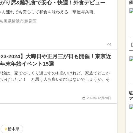
がり席&離乳食で安心・快適！外食デビュー
催
ゃん連れでも安心して和食を味わえる「華屋与兵衛」
奈川県横浜市鶴見区
PR
【
ー
023-2024】大晦日や正月三が日も開催！東京近
年末年始イベント15選
年始は、家でゆっくり過ごすのも良いけれど、家族でどこか
でかけしたい！ と思う人も多いのではないでしょうか。そ
駐
2023年12月20日
ア
栃木県