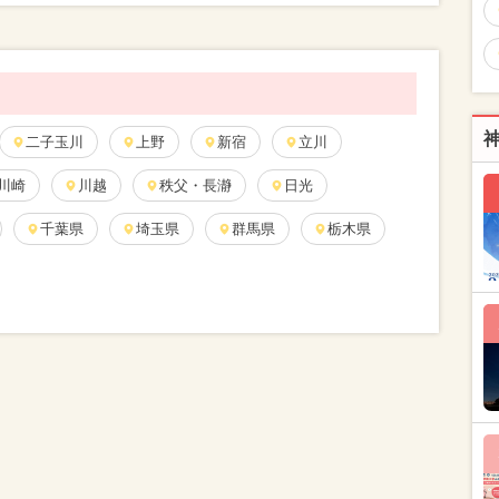
二子玉川
上野
新宿
立川
川崎
川越
秩父・長瀞
日光
千葉県
埼玉県
群馬県
栃木県