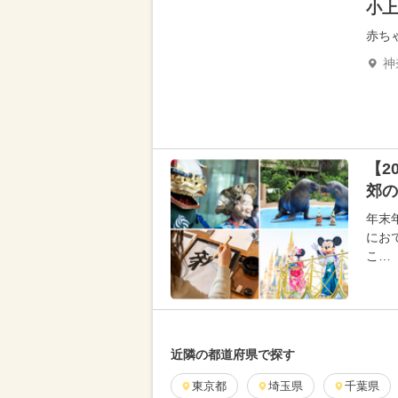
小上
赤ち
神
【2
郊の
年末
にお
こ…
近隣の都道府県で探す
東京都
埼玉県
千葉県