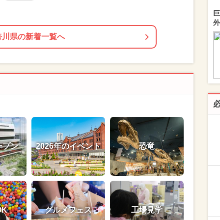
巨
外
奈川県の新着一覧へ
ープン
2026年のイベント
恐竜
OK
グルメフェス
工場見学