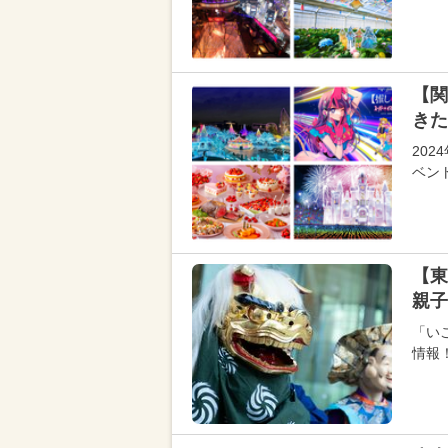
【関
きた
20
ベン
【東
親子
「い
情報