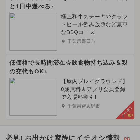
と1日中遊べる♪
極上和牛ステーキやクラフ
トビール飲み放題など豪華
なBBQコース
千葉県野田市
低価格で長時間滞在☆飲食物持ち込み＆親
の交代もOK♪
【屋内プレイグラウンド】
0歳無料＆アプリ会員登録
で入場料割引!
千葉県習志野市
クーポン
必見! お出かけ家族にイチオシ情報
PR