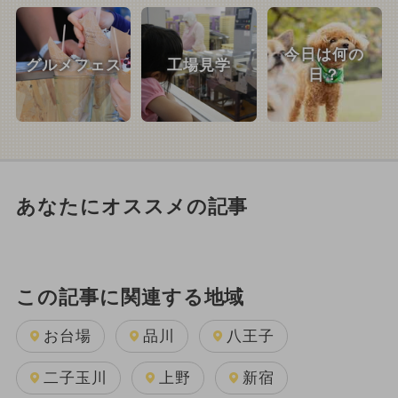
今日は何の
グルメフェス
工場見学
日？
あなたにオススメの記事
この記事に関連する地域
お台場
品川
八王子
二子玉川
上野
新宿