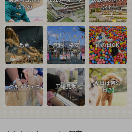
厳選お出かけ
2026年オープ
2026年のイベ
まとめ
ン
ント
恐竜
無料・格安
雨の日OK
今日は何の
グルメフェス
工場見学
日？