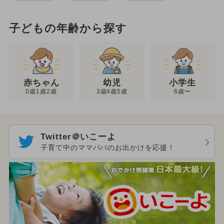
子どもの年齢から探す
幼児
赤ちゃん
小学生
3歳4歳5歳
0歳1歳2歳
6歳〜
Twitter＠いこーよ
子育て中のママパパのお出かけを応援！