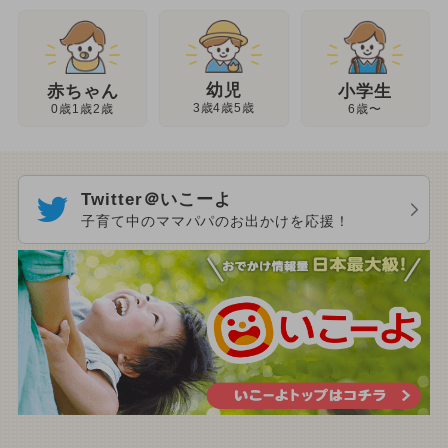
幼児
赤ちゃん
小学生
3歳4歳5歳
0歳1歳2歳
6歳〜
Twitter＠いこーよ
子育て中のママパパのお出かけを応援！