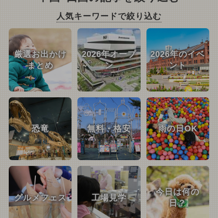
人気キーワードで絞り込む
厳選お出かけ
2026年オープ
2026年のイベ
まとめ
ン
ント
恐竜
無料・格安
雨の日OK
今日は何の
グルメフェス
工場見学
日？