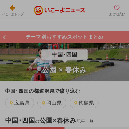
いこーよトップ
あとで読む
テーマ別おすすめスポットまとめ
中国･四国
公園 × 春休み
中国･四国の都道府県で絞り込む
広島県
岡山県
徳島県
中国･四国
公園×春休み
の
記事一覧