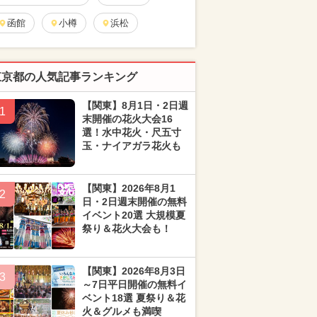
函館
小樽
浜松
東京都の人気記事ランキング
【関東】8月1日・2日週
1
末開催の花火大会16
選！水中花火・尺五寸
玉・ナイアガラ花火も
【関東】2026年8月1
2
日・2日週末開催の無料
イベント20選 大規模夏
祭り＆花火大会も！
【関東】2026年8月3日
3
～7日平日開催の無料イ
ベント18選 夏祭り＆花
火＆グルメも満喫