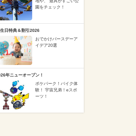
地や、 遊具がすごい公
園をチェック！
生日特典＆割引2026
おでかけバースデーア
イデア20選
026年ニューオープン！
ポケパーク！バイク体
験！ 宇宙兄弟！eスポ
ーツ！