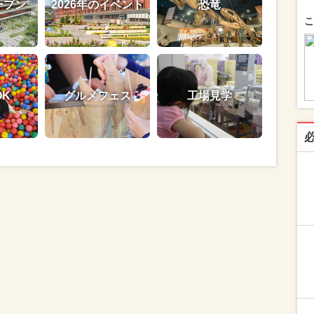
ープン
2026年のイベント
恐竜
こ
OK
グルメフェス
工場見学