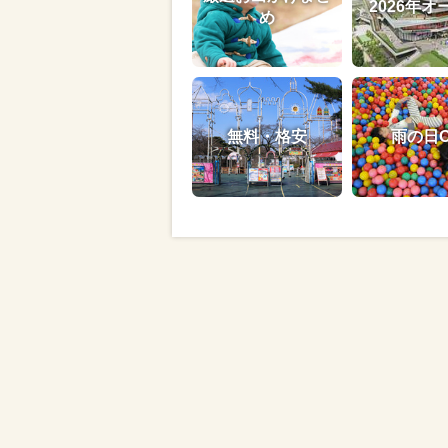
2026年オ
め
無料・格安
雨の日