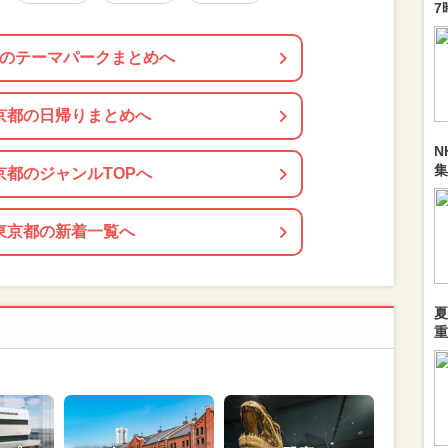
7
のテーマパークまとめへ
京都の日帰りまとめへ
N
集
京都のジャンルTOPへ
東京都の新着一覧へ
夏
重