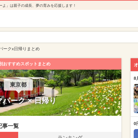
ーよ」は親子の成長、夢の育みを応援します！
パークx日帰りまとめ
別おすすめスポットまとめ
8
東京都
パーク × 日帰り
0
記事一覧
ランキング