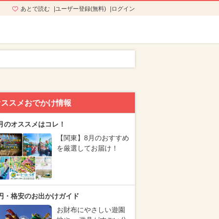
あとで読む
ユーザー登録(無料)
ログイン
オススメおでかけ情報
月のオススメはコレ！
【関東】8月のおすすめ
を厳選してお届け！
円・格安のお出かけガイド
お財布にやさしい遊園