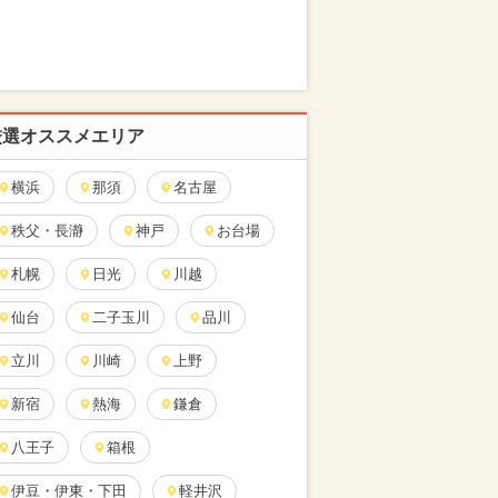
厳選オススメエリア
横浜
那須
名古屋
秩父・長瀞
神戸
お台場
札幌
日光
川越
仙台
二子玉川
品川
立川
川崎
上野
新宿
熱海
鎌倉
八王子
箱根
伊豆・伊東・下田
軽井沢