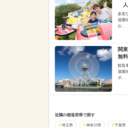
人
多彩
遊園
お…
関東
無料
観覧
遊園
ポ…
近隣の都道府県で探す
埼玉県
神奈川県
千葉県