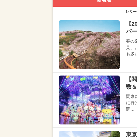
1ペー
【2
パー
春の
見」
も多
【関
数＆
関東
に行
関…
東京