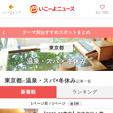
いこーよトップ
あとで読む
テーマ別おすすめスポットまとめ
東京都
温泉・スパ × 冬休み
東京都
温泉・スパ×冬休み
の
記事一覧
新着順
ランキング
1ページ目 / 1ページ
全3件