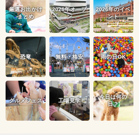
厳選お出かけ
2026年オープ
2026年のイベ
まとめ
ン
ント
恐竜
無料・格安
雨の日OK
今日は何の
グルメフェス
工場見学
日？