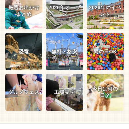
厳選お出かけ
2026年オープ
2026年のイベ
まとめ
ン
ント
恐竜
無料・格安
雨の日OK
今日は何の
グルメフェス
工場見学
日？