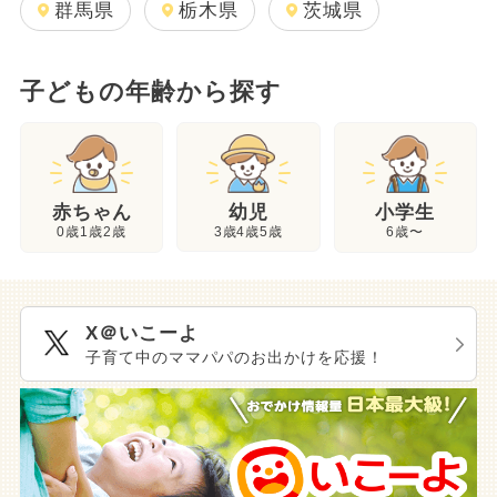
群馬県
栃木県
茨城県
子どもの年齢から探す
幼児
赤ちゃん
小学生
3歳4歳5歳
0歳1歳2歳
6歳〜
X＠いこーよ
子育て中のママパパのお出かけを応援！