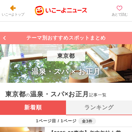
いこーよトップ
あとで読む
テーマ別おすすめスポットまとめ
東京都
温泉・スパ × お正月
東京都
温泉・スパ×お正月
の
記事一覧
新着順
ランキング
1ページ目 / 1ページ
全3件