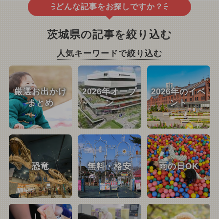
どんな記事をお探しですか？
茨城県の記事を絞り込む
人気キーワードで絞り込む
厳選お出かけ
2026年オープ
2026年のイベ
まとめ
ン
ント
恐竜
無料・格安
雨の日OK