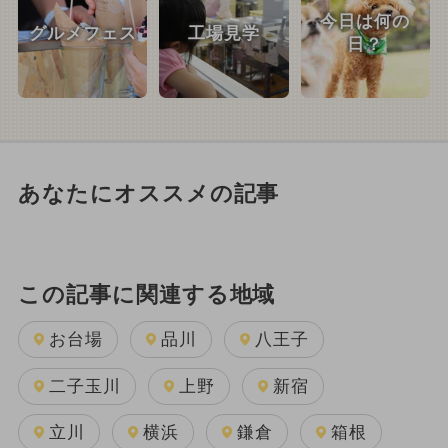
今日は何の
グルメフェス
工場見学
日？
あなたにオススメの記事
この記事に関連する地域
お台場
品川
八王子
二子玉川
上野
新宿
立川
横浜
鎌倉
箱根