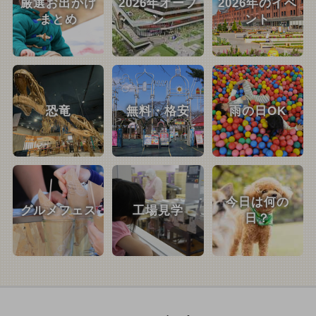
厳選お出かけ
2026年オープ
2026年のイベ
まとめ
ン
ント
恐竜
無料・格安
雨の日OK
今日は何の
グルメフェス
工場見学
日？