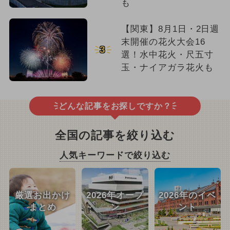
も
【関東】8月1日・2日週
末開催の花火大会16
3
選！水中花火・尺五寸
玉・ナイアガラ花火も
どんな記事をお探しですか？
全国の記事を絞り込む
人気キーワードで絞り込む
厳選お出かけ
2026年オープ
2026年のイベ
まとめ
ン
ント