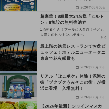
2026年08月05日
超豪華！8組最大24名様「ヒルト
ン」8施設の無料宿泊券
1泊朝食付き！プールに大自然！子ども
大満足のヒルトンホテルへ
PR
最上階の絶景レストランでお盆ビ
ュッフェ！ホテルニューオータニ
東京で花火鑑賞も
2026年08月05日
リアル『ぽこポケ』体験！深海の
街「ブクブクうみぞこの街」が横
浜に登場 入場無料！
2026年08月05日
【2026年最新】シャインマスカ