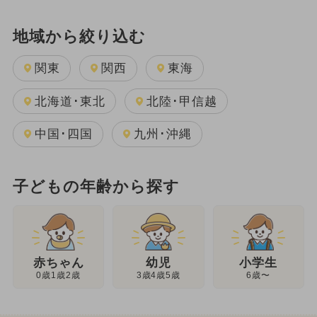
地域から絞り込む
関東
関西
東海
北海道･東北
北陸･甲信越
中国･四国
九州･沖縄
子どもの年齢から探す
幼児
赤ちゃん
小学生
3歳4歳5歳
0歳1歳2歳
6歳〜