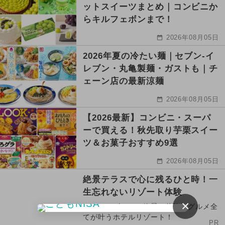
ットスイーツまとめ｜コンビニか
らキルフェボンまで！
2026年08月05日
2026年夏の冷たい麺｜セブン‐イ
レブン・丸亀製麺・ガストも｜チ
ェーン店の最新涼麺
2026年08月05日
【2026最新】コンビニ・スーパ
ーで買える！秋先取り芋栗スイー
ツ＆お菓子おすすめ9選
2026年08月05日
絶景テラスで心に残るひと時！一
生忘れないリゾート体験
×
アクティビティ・絶景・体験・グルメ全
てが叶うホテルリゾート！
PR