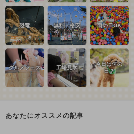
恐竜
無料・格安
雨の日OK
今日は何の
グルメフェス
工場見学
日？
あなたにオススメの記事