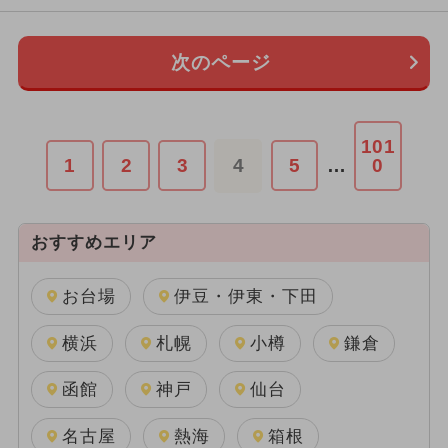
次のページ
101
1
2
3
4
5
…
0
おすすめエリア
お台場
伊豆・伊東・下田
横浜
札幌
小樽
鎌倉
函館
神戸
仙台
名古屋
熱海
箱根