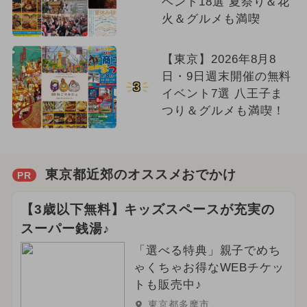
ベント18選 夏祭り＆花
火＆グルメも満喫
【東京】2026年8月8
日・9日週末開催の無料
3
イベント7選 八王子ま
つり＆グルメも満喫！
東京都近郊のオススメおでかけ
PR
【3歳以下無料】キッズスペースが充実の
スーパー銭湯♪
「選べる特典」親子でめち
ゃくちゃお得なWEBチケッ
トも販売中♪
東京都多摩市