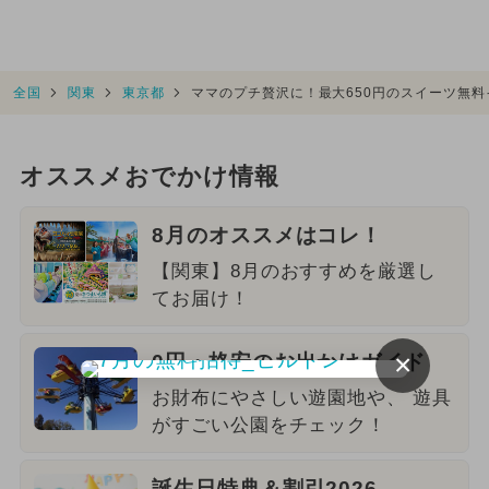
全国
関東
東京都
ママのプチ贅沢に！最大650円のスイーツ無料
オススメおでかけ情報
8月のオススメはコレ！
【関東】8月のおすすめを厳選し
てお届け！
×
0円・格安のお出かけガイド
お財布にやさしい遊園地や、 遊具
がすごい公園をチェック！
誕生日特典＆割引2026