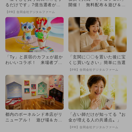
るだけです」7億当選者が続
開催！ 無料配布＆遊び＆食
出
も充実
【PR】合同会社デジタルファーム
「Ty」と原宿のカフェが超か
「玄関に〇〇を置いた後に宝
わいいコラボ！ 来場者プレ
くじ買いなさい」簡単に当選
ゼントも
【PR】合同会社デジタルファーム
都内のボーネルンド本店がリ
「占い師だけが知ってる〝お
ニューアル！ 遊び場＆カフ
金が増える人の共通点〟」
ェ新設
【PR】合同会社デジタルファーム