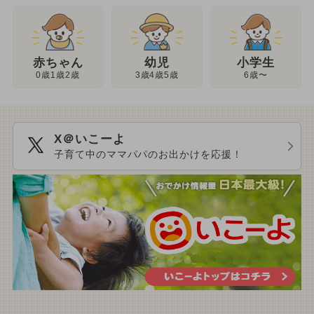
幼児
赤ちゃん
小学生
3歳4歳5歳
0歳1歳2歳
6歳〜
X＠いこーよ
子育て中のママパパのお出かけを応援！