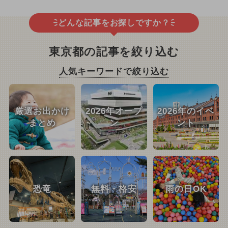
どんな記事をお探しですか？
東京都の記事を絞り込む
人気キーワードで絞り込む
厳選お出かけ
2026年オープ
2026年のイベ
まとめ
ン
ント
恐竜
無料・格安
雨の日OK