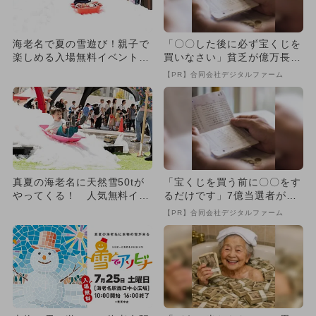
海老名で夏の雪遊び！親子で
「〇〇した後に必ず宝くじを
楽しめる入場無料イベント開
買いなさい」貧乏が億万長者
催 豪華景品が当たる抽選会
に
【PR】合同会社デジタルファーム
も
真夏の海老名に天然雪50tが
「宝くじを買う前に〇〇をす
やってくる！ 人気無料イベ
るだけです」7億当選者が続
ント「雪でアソビナ」開催
出
【PR】合同会社デジタルファーム
決...