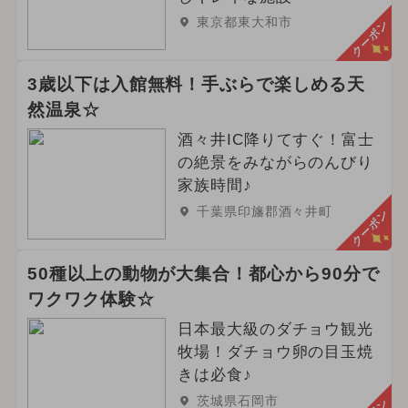
東京都東大和市
クーポン
3歳以下は入館無料！手ぶらで楽しめる天
然温泉☆
酒々井IC降りてすぐ！富士
の絶景をみながらのんびり
家族時間♪
千葉県印旛郡酒々井町
クーポン
50種以上の動物が大集合！都心から90分で
ワクワク体験☆
日本最大級のダチョウ観光
牧場！ダチョウ卵の目玉焼
きは必食♪
茨城県石岡市