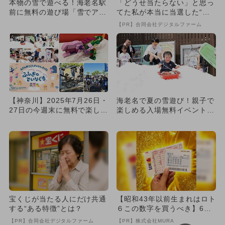
本物の雪で遊べる！海老名駅
「どうせ当たらない」と思っ
前に無料の遊び場「雪でアソ
てた私が本当に当選した“買
ビナ」登場！ 今年で10回目
い方”がこれ
【PR】合同会社デジタルファーム
【神奈川】2025年7月26日・
海老名で夏の雪遊び！親子で
27日の今週末に無料で楽しめ
楽しめる入場無料イベント開
るイベント7選
催 豪華景品が当たる抽選会
も
宝くじが当たる人にだけ共通
【昭和43年以前生まれはロト
する“ある特徴”とは？
６この数字を買うべき】6つ
の数字が「完全一致」する
【PR】合同会社デジタルファーム
【PR】株式会社MURA