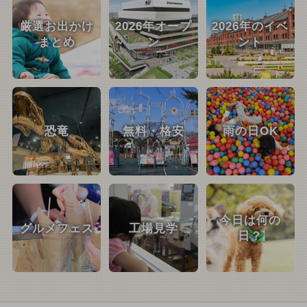
厳選お出かけ
2026年オープ
2026年のイベ
まとめ
ン
ント
恐竜
無料・格安
雨の日OK
今日は何の
グルメフェス
工場見学
日？