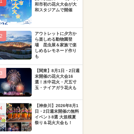
1
和市初の花火大会が大
和スタジアムで開催
アウトレットに夕方か
2
ら楽しめる動物園登
場 昆虫展＆家族で楽
しめるレモネード作り
も
【関東】8月1日・2日週
3
末開催の花火大会16
選！水中花火・尺五寸
玉・ナイアガラ花火も
【神奈川】2026年8月1
4
日・2日週末開催の無料
イベント8選 大規模夏
祭り＆花火大会も！