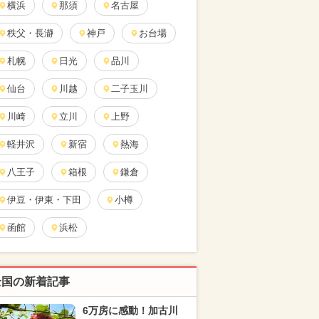
横浜
那須
名古屋
秩父・長瀞
神戸
お台場
札幌
日光
品川
仙台
川越
二子玉川
川崎
立川
上野
軽井沢
新宿
熱海
八王子
箱根
鎌倉
伊豆・伊東・下田
小樽
函館
浜松
全国の新着記事
6万房に感動！加古川