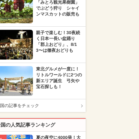
「みとろ観光果樹園」
でぶどう狩り シャイ
ンマスカットの販売も
親子で楽しむ！30夜続
く日本一長い盆踊り
「郡上おどり」、8/1
3〜は徹夜おどりも
東北グルメが一度に！
リトルワールドに2つの
新エリア誕生 弓矢や
宝石探しも！
国の記事をチェック
全国の人気記事ランキング
夏の夜空に4000発！大