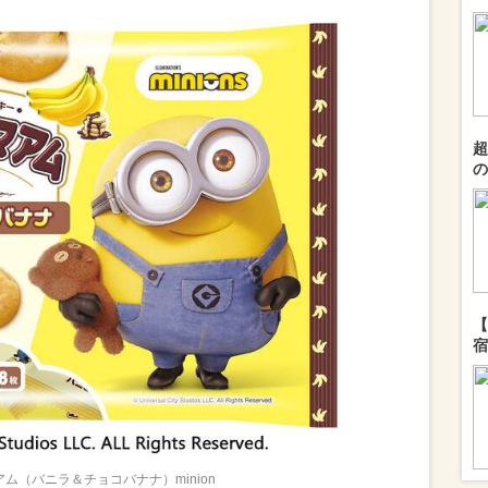
超
の
【
宿
ム（バニラ＆チョコバナナ）minion