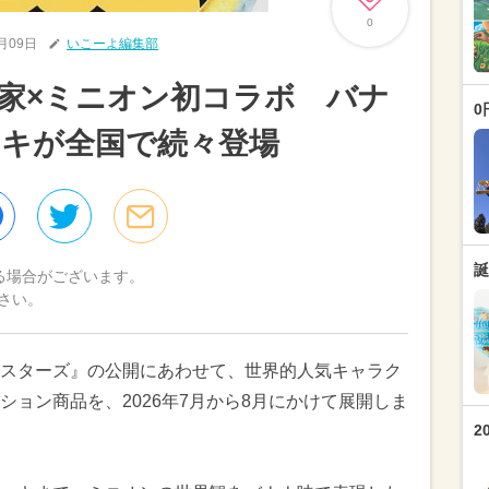
0
7月09日
いこーよ編集部
家×ミニオン初コラボ バナ
0
キが全国で続々登場
誕
る場合がございます。
さい。
スターズ』の公開にあわせて、世界的人気キャラク
ョン商品を、2026年7月から8月にかけて展開しま
2