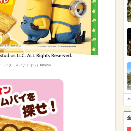
（バター＆バナナオレ）minion
全