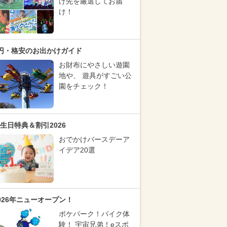
け先を厳選してお届
け！
円・格安のお出かけガイド
お財布にやさしい遊園
地や、 遊具がすごい公
園をチェック！
生日特典＆割引2026
おでかけバースデーア
イデア20選
026年ニューオープン！
ポケパーク！バイク体
験！ 宇宙兄弟！eスポ