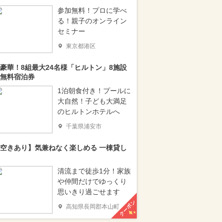
参加無料！プロに学べ
る！親子のオンライン
セミナー
東京都港区
豪華！8組最大24名様「ヒルトン」8施設
無料宿泊券
1泊朝食付き！プールに
大自然！子ども大満足
のヒルトンホテルへ
千葉県浦安市
空きあり】気兼ねなく楽しめる 一棟貸し
清流まで徒歩1分！家族
や仲間だけでゆっくり
思いきり過ごせます
クーポン
高知県長岡郡本山町