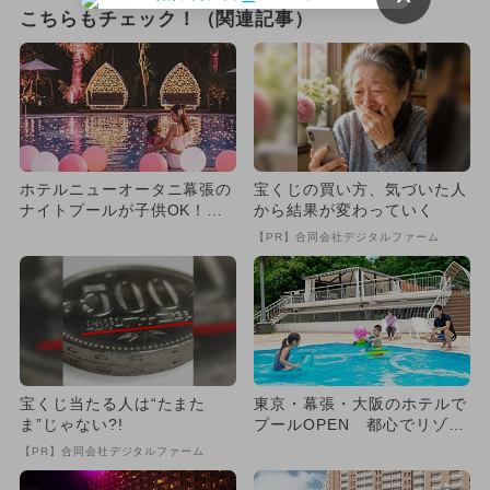
こちらもチェック！（関連記事）
ホテルニューオータニ幕張の
宝くじの買い方、気づいた人
ナイトプールが子供OK！中
から結果が変わっていく
学生以上が半額以下になる学
【PR】合同会社デジタルファーム
割...
宝くじ当たる人は“たまた
東京・幕張・大阪のホテルで
ま”じゃない?!
プールOPEN 都心でリゾー
ト気分満喫
【PR】合同会社デジタルファーム