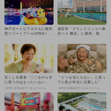
神戸ポートピアホテルに都市
浦安市「グランドニッコー東
型リゾートプールOPEN！
京ベイ 舞浜」に屋内・屋外
親子で楽しめるナイトプー
プール新OPEN！ 宿泊プ
ル...
ラ...
宝くじ当選者「〇〇をやらず
「どうせ当たらない」と思っ
に買うのはもったいない」
てた私が本当に当選した“買
い方”がこれ
【PR】合同会社デジタルファーム
【PR】合同会社デジタルファーム