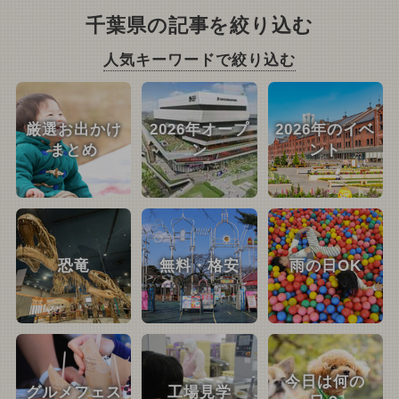
千葉県の記事を絞り込む
人気キーワードで絞り込む
厳選お出かけ
2026年オープ
2026年のイベ
まとめ
ン
ント
恐竜
無料・格安
雨の日OK
今日は何の
グルメフェス
工場見学