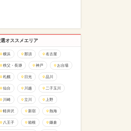
厳選オススメエリア
横浜
那須
名古屋
秩父・長瀞
神戸
お台場
札幌
日光
品川
仙台
川越
二子玉川
川崎
立川
上野
軽井沢
新宿
熱海
八王子
箱根
鎌倉