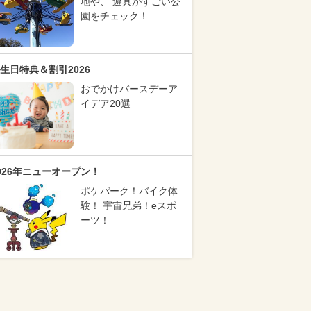
地や、 遊具がすごい公
園をチェック！
生日特典＆割引2026
おでかけバースデーア
イデア20選
026年ニューオープン！
ポケパーク！バイク体
験！ 宇宙兄弟！eスポ
ーツ！