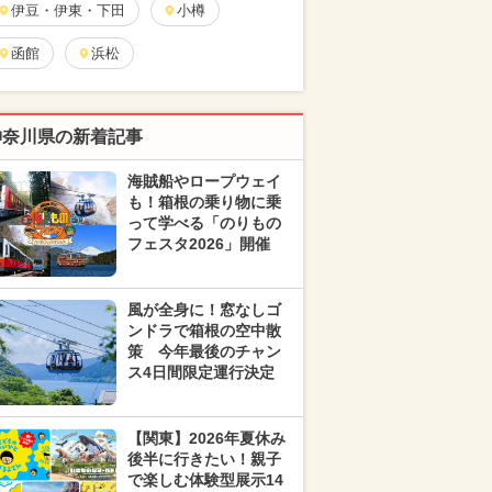
伊豆・伊東・下田
小樽
函館
浜松
神奈川県の新着記事
海賊船やロープウェイ
も！箱根の乗り物に乗
って学べる「のりもの
フェスタ2026」開催
風が全身に！窓なしゴ
ンドラで箱根の空中散
策 今年最後のチャン
ス4日間限定運行決定
【関東】2026年夏休み
後半に行きたい！親子
で楽しむ体験型展示14