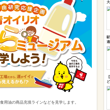
大
駅
適
【
ど
食用油の商品充填ラインなどを見学します。