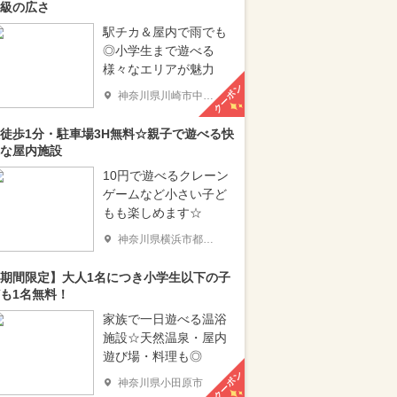
級の広さ
駅チカ＆屋内で雨でも
◎小学生まで遊べる
様々なエリアが魅力
クーポン
神奈川県川崎市中原区
徒歩1分・駐車場3H無料☆親子で遊べる快
な屋内施設
10円で遊べるクレーン
ゲームなど小さい子ど
もも楽しめます☆
神奈川県横浜市都筑区
期間限定】大人1名につき小学生以下の子
も1名無料！
家族で一日遊べる温浴
施設☆天然温泉・屋内
遊び場・料理も◎
クーポン
神奈川県小田原市