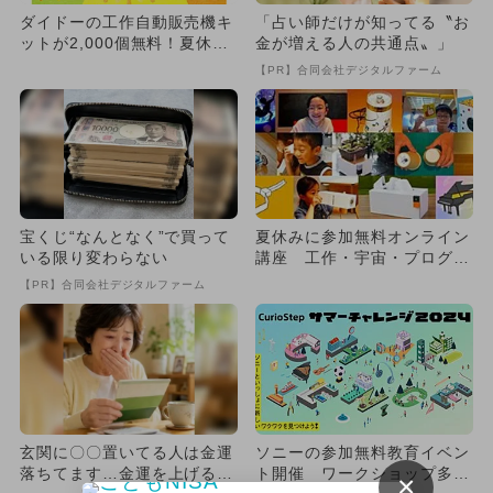
ダイドーの工作自動販売機キ
「占い師だけが知ってる〝お
ットが2,000個無料！夏休み
金が増える人の共通点〟」
の自由工作に使える！
【PR】合同会社デジタルファーム
宝くじ“なんとなく”で買って
夏休みに参加無料オンライン
いる限り変わらない
講座 工作・宇宙・プログラ
ミングも
【PR】合同会社デジタルファーム
玄関に〇〇置いてる人は金運
ソニーの参加無料教育イベン
落ちてます…金運を上げる方
ト開催 ワークショップ多数
×