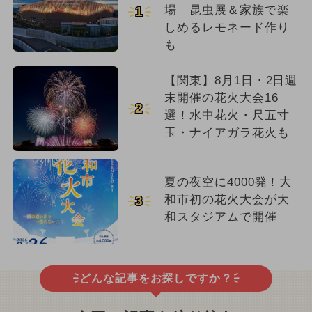
場 昆虫展＆家族で楽
1
しめるレモネード作り
も
【関東】8月1日・2日週
末開催の花火大会16
2
選！水中花火・尺五寸
玉・ナイアガラ花火も
夏の夜空に4000発！大
和市初の花火大会が大
3
和スタジアムで開催
どんな記事をお探しですか？