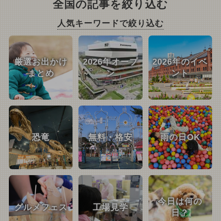
全国の記事を絞り込む
人気キーワードで絞り込む
厳選お出かけ
2026年オープ
2026年のイベ
まとめ
ン
ント
恐竜
無料・格安
雨の日OK
今日は何の
グルメフェス
工場見学
日？