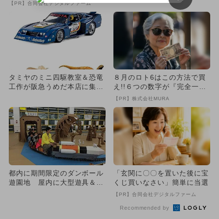
法とは
＆プログラミングコンテスト
【PR】合同会社デジタルファーム
も
タミヤのミニ四駆教室＆恐竜
８月のロト6はこの方法で買
工作が阪急うめだ本店に集
え!!６つの数字が『完全一
結！当日参加OKも、8月1
致』する方法
【PR】株式会社MURA
2〜...
都内に期間限定のダンボール
「玄関に〇〇を置いた後に宝
遊園地 屋内に大型遊具＆自
くじ買いなさい」簡単に当選
由研究も
【PR】合同会社デジタルファーム
Recommended by