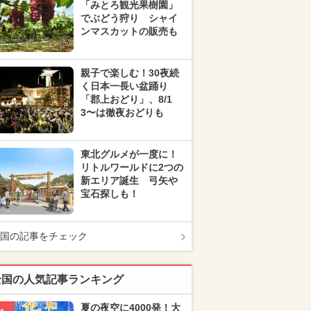
「みとろ観光果樹園」
でぶどう狩り シャイ
ンマスカットの販売も
親子で楽しむ！30夜続
く日本一長い盆踊り
「郡上おどり」、8/1
3〜は徹夜おどりも
東北グルメが一度に！
リトルワールドに2つの
新エリア誕生 弓矢や
宝石探しも！
国の記事をチェック
全国の人気記事ランキング
夏の夜空に4000発！大