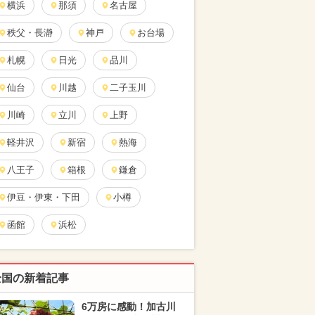
横浜
那須
名古屋
秩父・長瀞
神戸
お台場
札幌
日光
品川
仙台
川越
二子玉川
川崎
立川
上野
軽井沢
新宿
熱海
八王子
箱根
鎌倉
伊豆・伊東・下田
小樽
函館
浜松
全国の新着記事
6万房に感動！加古川