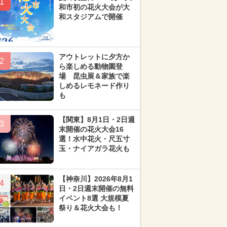
1
和市初の花火大会が大
和スタジアムで開催
アウトレットに夕方か
2
ら楽しめる動物園登
場 昆虫展＆家族で楽
しめるレモネード作り
も
【関東】8月1日・2日週
3
末開催の花火大会16
選！水中花火・尺五寸
玉・ナイアガラ花火も
【神奈川】2026年8月1
4
日・2日週末開催の無料
イベント8選 大規模夏
祭り＆花火大会も！