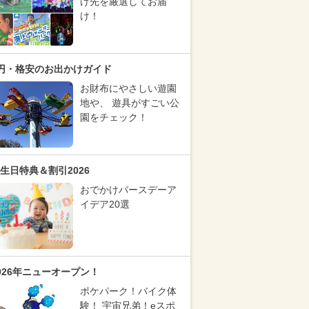
け先を厳選してお届
け！
円・格安のお出かけガイド
お財布にやさしい遊園
地や、 遊具がすごい公
園をチェック！
生日特典＆割引2026
おでかけバースデーア
イデア20選
026年ニューオープン！
ポケパーク！バイク体
験！ 宇宙兄弟！eスポ