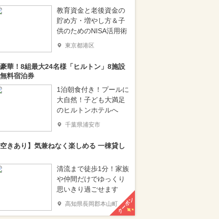
教育資金と老後資金の
貯め方・増やし方＆子
供のためのNISA活用術
東京都港区
豪華！8組最大24名様「ヒルトン」8施設
無料宿泊券
1泊朝食付き！プールに
大自然！子ども大満足
のヒルトンホテルへ
千葉県浦安市
空きあり】気兼ねなく楽しめる 一棟貸し
清流まで徒歩1分！家族
や仲間だけでゆっくり
思いきり過ごせます
クーポン
高知県長岡郡本山町