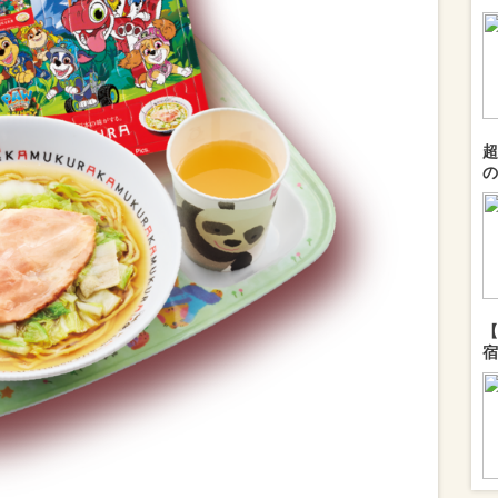
超
の
【
宿