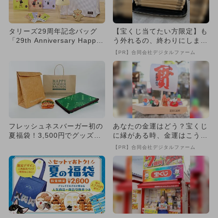
タリーズ29周年記念バッグ
【宝くじ当てたい方限定】も
「29th Anniversary Happy
う外れるの、終わりにしませ
Bag...
んか
【PR】合同会社デジタルファーム
フレッシュネスバーガー初の
あなたの金運はどう？宝くじ
夏福袋！3,500円でグッズ＆
に縁がある時、金運はこう変
フードチケットがセットに
わる
【PR】合同会社デジタルファーム