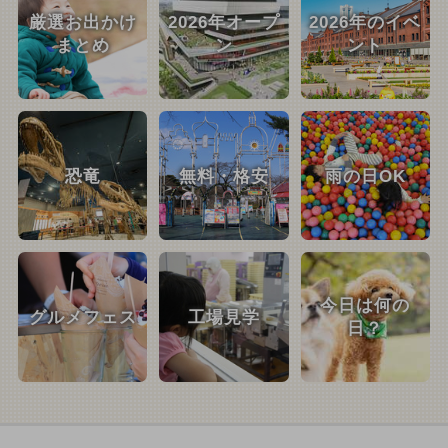
厳選お出かけ
2026年オープ
2026年のイベ
まとめ
ン
ント
恐竜
無料・格安
雨の日OK
今日は何の
グルメフェス
工場見学
日？