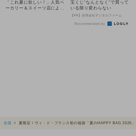
「これ夏に欲しい！」人気ベ
宝くじ“なんとなく”で買って
ーカリー＆スイーツ店による
いる限り変わらない
初の福袋がかなりお得そう
【PR】合同会社デジタルファーム
Recommended by
全国
夏限定！ヴィ・ド・フランス初の福袋「夏のHAPPY BAG 202