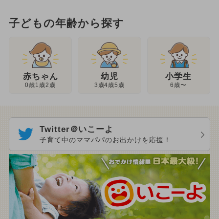
子どもの年齢から探す
幼児
赤ちゃん
小学生
3歳4歳5歳
0歳1歳2歳
6歳〜
Twitter＠いこーよ
子育て中のママパパのお出かけを応援！