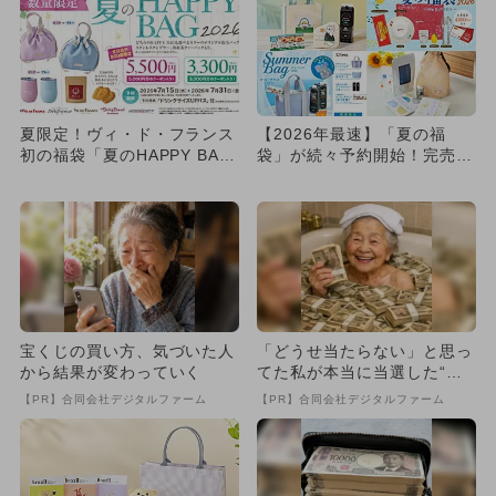
夏限定！ヴィ・ド・フランス
【2026年最速】「夏の福
初の福袋「夏のHAPPY BAG
袋」が続々予約開始！完売前
2026」予約受付ス...
に絶対チェックしたい厳選ま
と...
宝くじの買い方、気づいた人
「どうせ当たらない」と思っ
から結果が変わっていく
てた私が本当に当選した“買
い方”がこれ
【PR】合同会社デジタルファーム
【PR】合同会社デジタルファーム