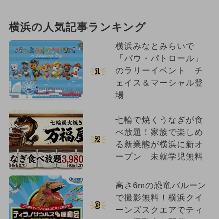
横浜の人気記事ランキング
横浜みなとみらいで
「パウ・パトロール」
のラリーイベント チ
1
ェイス＆マーシャル登
場
七輪で焼くうなぎが食
べ放題！家族で楽しめ
2
る新業態が横浜に新オ
ープン 未就学児無料
高さ6mの恐竜バルーン
で撮影無料！横浜クイ
3
ーンズスクエアでティ