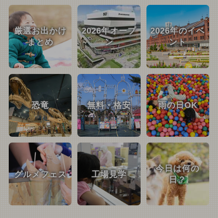
厳選お出かけ
2026年オープ
2026年のイベ
まとめ
ン
ント
恐竜
無料・格安
雨の日OK
今日は何の
グルメフェス
工場見学
日？