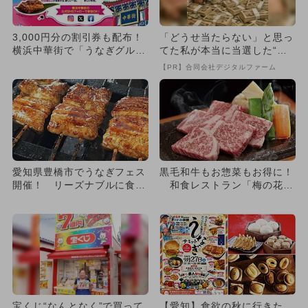
3,000円分の割引券も配布！
「どうせ当たらない」と思っ
横浜中華街で「うなぎグルメ
てた私が本当に当選した“買
祭り」が7月開催
い方”がこれ
【PR】合同会社デジタルファーム
愛知県豊橋市でうなぎフェス
黒毛和牛もお惣菜もお得に！
開催！ リーズナブルに食べ
和食レストラン「梅の花」
比べ＆うなぎのつかみ取り
全国120店舗で父の日企画
も！
宝くじ“なんとなく”で買って
【愛知】食欲の秋に行きた