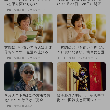
いる限り変わらない
い！9月27日・28日に開催の
グルメイベント・フェス3選
【PR】合同会社デジタルファーム
玄関に〇〇置いてる人は金運
「玄関に〇〇を置いた後に宝
落ちてます…金運を上げる方
くじ買いなさい」簡単に当選
法とは
【PR】合同会社デジタルファーム
【PR】合同会社デジタルファーム
８月のロト6はこの方法で買
親子必見の割引も！横浜中華
え!!６つの数字が『完全一
街で中国雑技と変面ショーが
致』する方法
楽しめるGWディナーバイキ
【PR】株式会社MURA
ン...