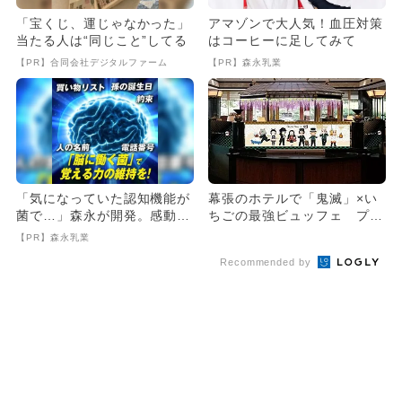
「宝くじ、運じゃなかった」
アマゾンで大人気！血圧対策
当たる人は“同じこと”してる
はコーヒーに足してみて
【PR】合同会社デジタルファーム
【PR】森永乳業
「気になっていた認知機能が
幕張のホテルで「鬼滅」×い
菌で…」森永が開発。感動の
ちごの最強ビュッフェ プレ
70代続出
ゼントも
【PR】森永乳業
Recommended by