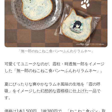
「無一郎のねこねこ食パン〜ふんわりラムネ〜」
可愛くてユニークなのが、霞柱・時透無一郎をイメージ
した「無一郎のねこねこ食パン〜ふんわりラムネ〜」。
夏にぴったりな爽やかなラムネ風味の生地を「霞の呼
吸」をイメージした幻想的な霞模様に仕上げた一品で
す。
価格は1本1,500円、1枚380円で、「ねこねこ食パン」取