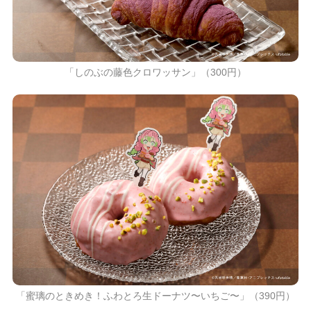
「しのぶの藤色クロワッサン」（300円）
「蜜璃のときめき！ふわとろ生ドーナツ〜いちご〜」（390円）