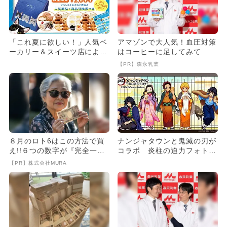
「これ夏に欲しい！」人気ベ
アマゾンで大人気！血圧対策
ーカリー＆スイーツ店による
はコーヒーに足してみて
初の福袋がかなりお得そう
【PR】森永乳業
８月のロト6はこの方法で買
ナンジャタウンと鬼滅の刃が
え!!６つの数字が『完全一
コラボ 炎柱の迫力フォトス
致』する方法
ポットも
【PR】株式会社MURA