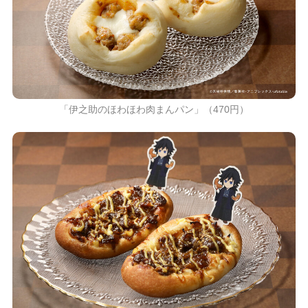
「伊之助のほわほわ肉まんパン」（470円）