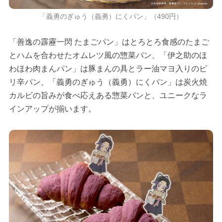
「義勇のぎゅう（義勇）にくパン」（490円）
「善逸の霹靂一閃 たまごパン」はとろとろ食感のたまご
とハムを合わせたオムレツ風の惣菜パン、「伊之助のほ
わほわ肉まんパン」は豚まんの具とラー油マヨ入りのピ
リ辛パン、「義勇のぎゅう（義勇）にくパン」は炭火焼
カルビの旨みが食べ応えある惣菜パンと、ユニークなラ
インアップが揃います。