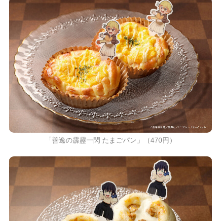
「善逸の霹靂一閃 たまごパン」（470円）