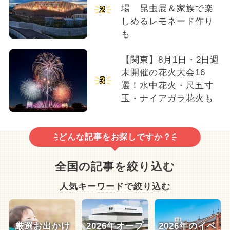
場 昆虫展＆家族で楽
2
しめるレモネード作り
も
【関東】8月1日・2日週
末開催の花火大会16
3
選！水中花火・尺五寸
玉・ナイアガラ花火も
どんな記事をお探しですか？
全国の記事を絞り込む
人気キーワードで絞り込む
厳選お出かけ
2026年オープ
2026年のイベ