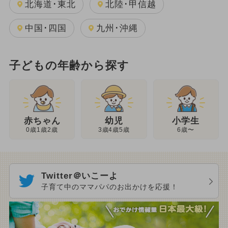
北海道･東北
北陸･甲信越
中国･四国
九州･沖縄
子どもの年齢から探す
幼児
赤ちゃん
小学生
3歳4歳5歳
0歳1歳2歳
6歳〜
Twitter＠いこーよ
子育て中のママパパのお出かけを応援！