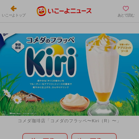
いこーよトップ
あとで読む
コメダ珈琲店「コメダのフラッペ〜Kiri（R）〜」