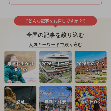
どんな記事をお探しですか？
全国の記事を絞り込む
人気キーワードで絞り込む
厳選お出かけ
2026年オープ
2026年のイベ
まとめ
ン
ント
恐竜
無料・格安
雨の日OK