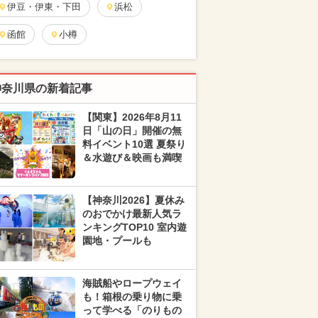
伊豆・伊東・下田
浜松
函館
小樽
神奈川県の新着記事
【関東】2026年8月11
日「山の日」開催の無
料イベント10選 夏祭り
＆水遊び＆映画も満喫
【神奈川2026】夏休み
のおでかけ最新人気ラ
ンキングTOP10 室内遊
園地・プールも
海賊船やロープウェイ
も！箱根の乗り物に乗
って学べる「のりもの