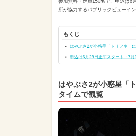
参加無料・定員150名で、申込は6
所が協力するパブリックビューイン
もくじ
はやぶさ2が小惑星「トリフネ」
申込は6月29日正午スタート・7月
はやぶさ2が小惑星「
タイムで観覧