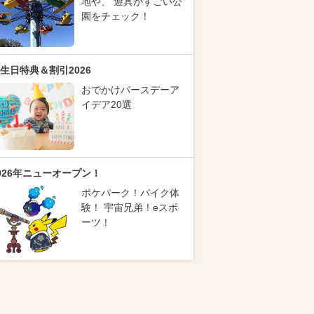
地や、 遊具がすごい公
園をチェック！
生日特典＆割引2026
おでかけバースデーア
イデア20選
026年ニューオープン！
ポケパーク！バイク体
験！ 宇宙兄弟！eスポ
ーツ！