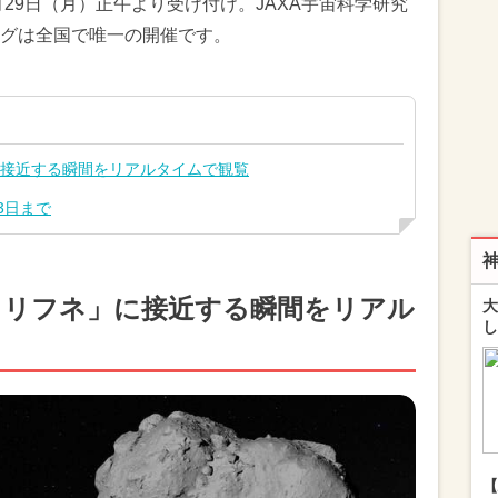
月29日（月）正午より受け付け。JAXA宇宙科学研究
グは全国で唯一の開催です。
に接近する瞬間をリアルタイムで観覧
3日まで
トリフネ」に接近する瞬間をリアル
大
し
【