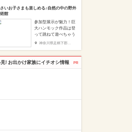
さいお子さまも楽しめる♪自然の中の野外
術館
参加型展示が魅力！巨
大ハンモック作品は登
って跳ねて遊べちゃう
神奈川県足柄下郡箱根町
必見! お出かけ家族にイチオシ情報
PR