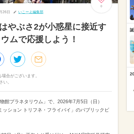
0
6月26日
いこーよ編集部
はやぶさ2が小惑星に接近す
誕
リウムで応援しよう！
2
る場合がございます。
さい。
館プラネタリウム」で、2026年7月5日（日）
2拡張ミッション トリフネ・フライバイ」のパブリックビ