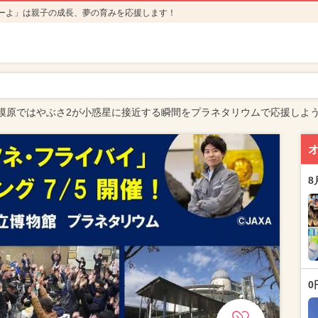
ーよ」は親子の成長、夢の育みを応援します！
模原ではやぶさ2が小惑星に接近する瞬間をプラネタリウムで応援しよ
8
0