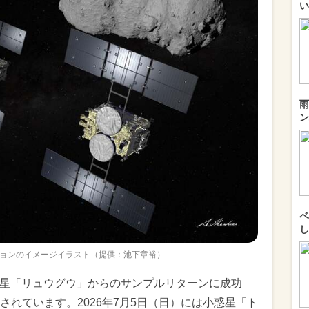
い
雨
ン
ベ
し
ョンのイメージイラスト（提供：池下章裕）
小惑星「リュウグウ」からのサンプルリターンに成功
れています。2026年7月5日（日）には小惑星「ト