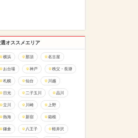
厳選オススメエリア
横浜
那須
名古屋
お台場
神戸
秩父・長瀞
札幌
仙台
川越
日光
二子玉川
品川
立川
川崎
上野
熱海
新宿
箱根
鎌倉
八王子
軽井沢