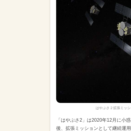
はやぶさ２拡張ミッシ
「はやぶさ2」は2020年12月に
後、拡張ミッションとして継続運用さ