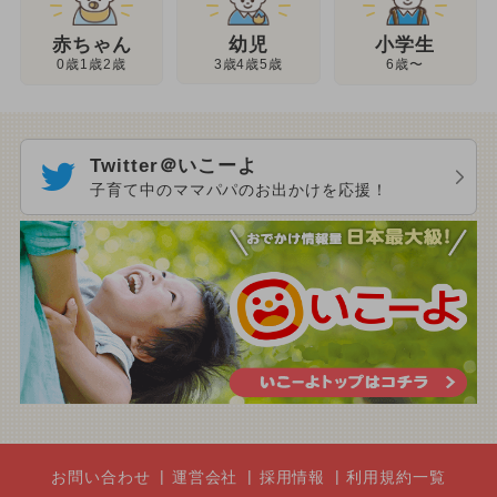
幼児
赤ちゃん
小学生
3歳4歳5歳
0歳1歳2歳
6歳〜
Twitter＠いこーよ
子育て中のママパパのお出かけを応援！
お問い合わせ
運営会社
採用情報
利用規約一覧