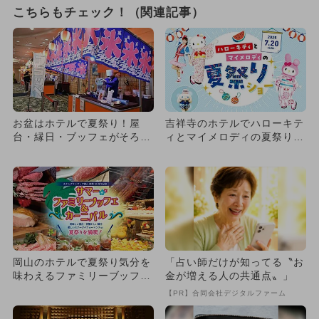
こちらもチェック！（関連記事）
お盆はホテルで夏祭り！屋
吉祥寺のホテルでハローキテ
台・縁日・ブッフェがそろう
ィとマイメロディの夏祭りシ
2日間限定イベントが日本橋
ョー開催 ブッフェ＆縁日
で
も
岡山のホテルで夏祭り気分を
「占い師だけが知ってる〝お
味わえるファミリーブッフェ
金が増える人の共通点〟」
開催縁日＆楽しいステージも
【PR】合同会社デジタルファーム