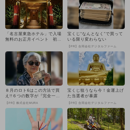
「名古屋東急ホテル」で入場
宝くじ“なんとなく”で買って
無料のお正月イベント 初詣
いる限り変わらない
＆縁日も
【PR】合同会社デジタルファーム
８月のロト6はこの方法で買
宝くじ狙うなら今！金運上げ
え!!６つの数字が『完全一
た当選者が暴露
致』する方法
【PR】株式会社MURA
【PR】合同会社デジタルファーム