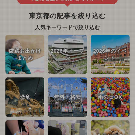
東京都の記事を絞り込む
人気キーワードで絞り込む
厳選お出かけ
2026年オープ
2026年のイベ
まとめ
ン
ント
恐竜
無料・格安
雨の日OK