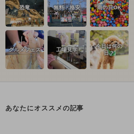
恐竜
無料・格安
雨の日OK
今日は何の
グルメフェス
工場見学
日？
あなたにオススメの記事