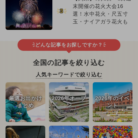
末開催の花火大会16
3
選！水中花火・尺五寸
玉・ナイアガラ花火も
どんな記事をお探しですか？
全国の記事を絞り込む
人気キーワードで絞り込む
厳選お出かけ
2026年オープ
2026年のイベ
まとめ
ン
ント