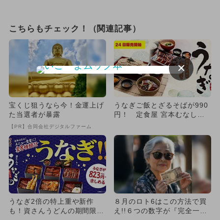
こちらもチェック！（関連記事）
×
宝くじ狙うなら今！金運上げ
うなぎご飯とざるそばが990
た当選者が暴露
円！ 定食屋 宮本むなしで
「うなぎフェア」開催
【PR】合同会社デジタルファーム
うなぎ2倍の特上重や新作
８月のロト6はこの方法で買
も！資さんうどんの期間限定
え!!６つの数字が『完全一
うなぎメニューが6月18日か
致』する方法