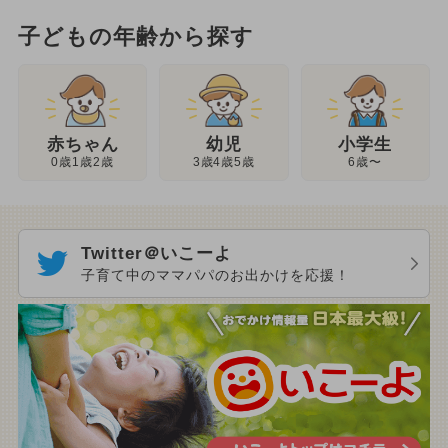
子どもの年齢から探す
幼児
赤ちゃん
小学生
3歳4歳5歳
0歳1歳2歳
6歳〜
Twitter＠いこーよ
子育て中のママパパのお出かけを応援！