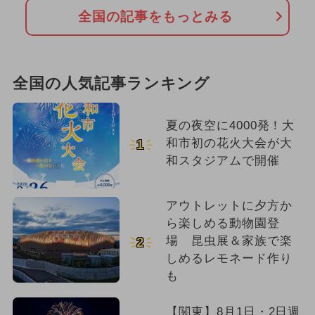
全国の記事をもっとみる
全国の人気記事ランキング
夏の夜空に4000発！大
和市初の花火大会が大
1
和スタジアムで開催
アウトレットに夕方か
ら楽しめる動物園登
場 昆虫展＆家族で楽
2
しめるレモネード作り
も
【関東】8月1日・2日週