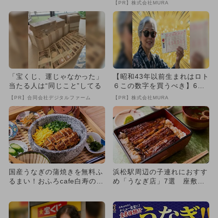
【PR】株式会社MURA
ら...
「宝くじ、運じゃなかった」
【昭和43年以前生まれはロト
当たる人は“同じこと”してる
６この数字を買うべき】6つ
の数字が「完全一致」する
【PR】合同会社デジタルファーム
【PR】株式会社MURA
方...
国産うなぎの蒲焼きを無料ふ
浜松駅周辺の子連れにおすす
るまい！おふろcafe白寿の湯
め「うなぎ店」7選 座敷＆
でうなぎのさばき会開催
禁煙多数