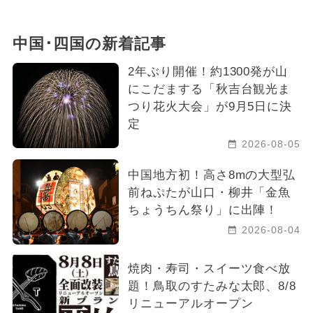
中国･四国の新着記事
2年ぶり開催！約1300発が山
にこだまする「秋吉台観光ま
つり花火大会」が9月5日に決
定
2026-08-05
中国地方初！高さ8mの大型弘
前ねぷたが山口・柳井「金魚
ちょうちん祭り」に出陣！
2026-08-04
焼肉・寿司・スイーツ食べ放
題！鳥取のすたみな太郎、8/8
リニューアルオープン