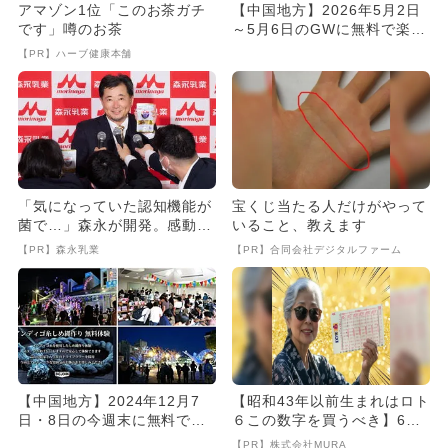
アマゾン1位「このお茶ガチ
【中国地方】2026年5月2日
です」噂のお茶
～5月6日のGWに無料で楽し
めるイベント14選
【PR】ハーブ健康本舗
「気になっていた認知機能が
宝くじ当たる人だけがやって
菌で…」森永が開発。感動の
いること、教えます
70代続出
【PR】森永乳業
【PR】合同会社デジタルファーム
【中国地方】2024年12月7
【昭和43年以前生まれはロト
日・8日の今週末に無料で楽
６この数字を買うべき】6つ
しめるイベント10選
の数字が「完全一致」する
【PR】株式会社MURA