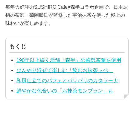
毎年大好評のSUSHIRO Cafe×森半コラボ企画で、日本屈
指の茶師・菊岡勝氏が監修した宇治抹茶を使った極上の
味わいが楽しめます。
もくじ
190年以上続く老舗「森半」の厳選茶葉を使用
ひんやり混ぜて楽しむ「飲むお抹茶ッペ」
和風仕立てのパフェとパリパリのカタラーナ
鮮やかな色合いの「お抹茶モンブラン」も