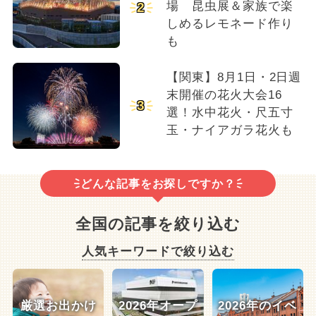
場 昆虫展＆家族で楽
2
しめるレモネード作り
も
【関東】8月1日・2日週
末開催の花火大会16
3
選！水中花火・尺五寸
玉・ナイアガラ花火も
どんな記事をお探しですか？
全国の記事を絞り込む
人気キーワードで絞り込む
厳選お出かけ
2026年オープ
2026年のイベ