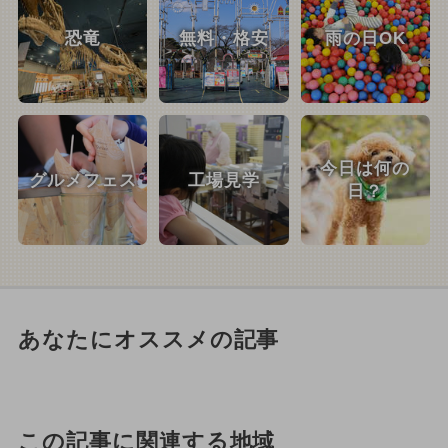
恐竜
無料・格安
雨の日OK
今日は何の
グルメフェス
工場見学
日？
あなたにオススメの記事
この記事に関連する地域