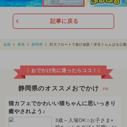
記事に戻る
全国
東海
静岡県
巨大フロートで遊び放題！伊豆ぐらんぱる公園
おでかけ先に迷ったらココ！
静岡県のオススメおでかけ
PR
猫カフェでかわいい猫ちゃんに思いっきり
癒やされよう♪
3歳～入場OK☆お子さま×