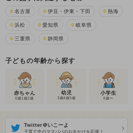
名古屋
伊豆・伊東・下田
熱海
浜松
愛知県
岐阜県
三重県
静岡県
子どもの年齢から探す
幼児
赤ちゃん
小学生
3歳4歳5歳
0歳1歳2歳
6歳〜
Twitter＠いこーよ
子育て中のママパパのお出かけを応援！