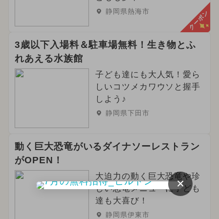
静岡県熱海市
クーポン
3歳以下入場料＆駐車場無料！生き物とふ
れあえる水族館
子ども達にも大人気！愛ら
しいコツメカワウソと握手
しよう♪
静岡県下田市
動く巨大恐竜がいるダイナソーレストラン
がOPEN！
大迫力の動く巨大恐竜や珍
×
しい恐竜メニューに子ども
達も大喜び！
静岡県伊東市