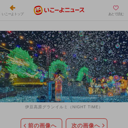
いこーよトップ
あとで読む
伊豆高原グランイルミ（NIGHT TIME）
前の画像へ
次の画像へ