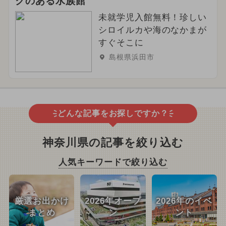
クのある水族館
未就学児入館無料！珍しい
シロイルカや海のなかまが
すぐそこに
島根県浜田市
どんな記事をお探しですか？
神奈川県の記事を絞り込む
人気キーワードで絞り込む
厳選お出かけ
2026年オープ
2026年のイベ
まとめ
ン
ント