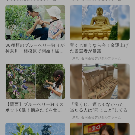
36種類のブルーベリー狩りが
宝くじ狙うなら今！金運上げ
神奈川・相模原で開始！猛暑
た当選者が暴露
でも快適＆幼児無料＆愛犬
【PR】合同会社デジタルファーム
O...
【関西】ブルーベリー狩りス
「宝くじ、運じゃなかった」
ポット6選！摘みたてを食べ
当たる人は“同じこと”してる
比べ・時間無制限・BBQまで
【PR】合同会社デジタルファーム