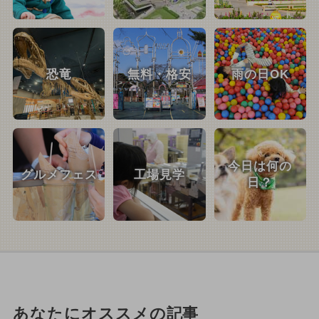
恐竜
無料・格安
雨の日OK
今日は何の
グルメフェス
工場見学
日？
あなたにオススメの記事