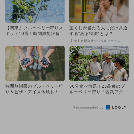
【関東】ブルーベリー狩りス
宝くじが当たる人にだけ共通
ポット10選！時間無制限食べ
する“ある特徴”とは？
放題＆品種食べ比べまで
【PR】合同会社デジタルファーム
時間無制限のブルーベリー狩
60分食べ放題！25品種のブ
り＆ピザ・アイス体験も！真
ルーベリー狩り「西武アグリ
岡市の体験型農園が今夏も営
パーク所沢」がグランドオ
業
ー...
Recommended by