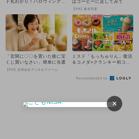
ド丸わかり！ハロウィングッ
はコーヒーに足してみて
ズ＆限定スイーツ＆お得き...
【PR】森永乳業
「玄関に〇〇を置いた後に宝
ミスド「もっちゅりん」復活
くじ買いなさい」簡単に当選
＆コメダ×クランキー初コラ
ボも｜2026年5月後半トレ...
【PR】合同会社デジタルファーム
Recommended by
×