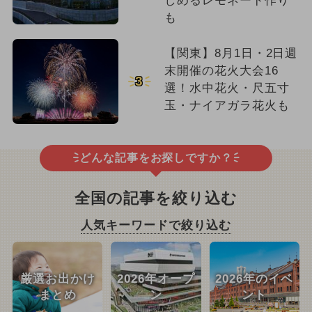
しめるレモネード作り
も
【関東】8月1日・2日週
末開催の花火大会16
3
選！水中花火・尺五寸
玉・ナイアガラ花火も
どんな記事をお探しですか？
全国の記事を絞り込む
人気キーワードで絞り込む
厳選お出かけ
2026年オープ
2026年のイベ
まとめ
ン
ント