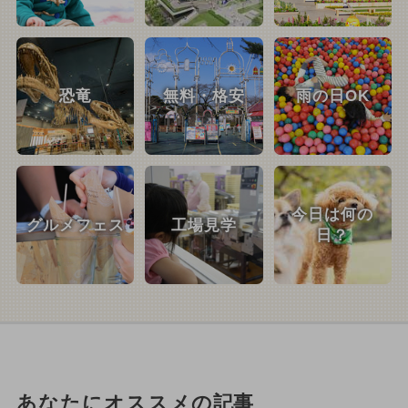
恐竜
無料・格安
雨の日OK
今日は何の
グルメフェス
工場見学
日？
あなたにオススメの記事