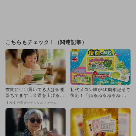
こちらもチェック！（関連記事）
玄関に〇〇置いてる人は金運
初代メロン味が40周年記念で
落ちてます…金運を上げる方
復刻！「ねるねるねるね 」
法とは
が2種のレトロパッケージ
【PR】合同会社デジタルファーム
で...