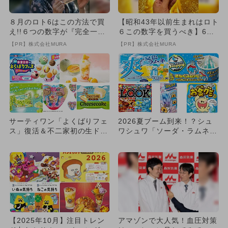
８月のロト6はこの方法で買
【昭和43年以前生まれはロト
え!!６つの数字が『完全一
６この数字を買うべき】6つ
致』する方法
の数字が「完全一致」する
【PR】株式会社MURA
【PR】株式会社MURA
方...
サーティワン「よくばりフェ
2026夏ブーム到来！？シュ
ス」復活＆不二家初の生ドー
ワシュワ「ソーダ・ラムネ
ナツ｜2026年6月前半トレ...
味」お菓子＆スイーツ最新ま
と...
【2025年10月】注目トレン
アマゾンで大人気！血圧対策