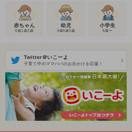
幼児
赤ちゃん
小学生
3歳4歳5歳
0歳1歳2歳
6歳〜
Twitter＠いこーよ
子育て中のママパパのお出かけを応援！