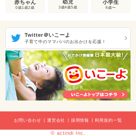
幼児
赤ちゃん
小学生
3歳4歳5歳
0歳1歳2歳
6歳〜
Twitter＠いこーよ
子育て中のママパパのお出かけを応援！
お問い合わせ
運営会社
採用情報
利用規約一覧
© actindi Inc.