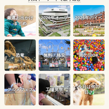
厳選お出かけ
2026年オープ
2026年のイベ
まとめ
ン
ント
恐竜
無料・格安
雨の日OK
今日は何の
グルメフェス
工場見学
日？