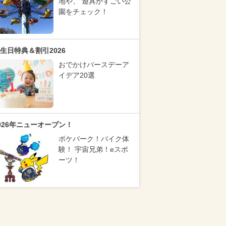
地や、 遊具がすごい公
園をチェック！
生日特典＆割引2026
おでかけバースデーア
イデア20選
026年ニューオープン！
ポケパーク！バイク体
験！ 宇宙兄弟！eスポ
ーツ！