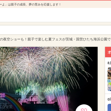
ーよ」は親子の成長、夢の育みを応援します！
0発の夜空ショーも！親子で楽しむ夏フェスが茨城・国営ひたち海浜公園で
8
0