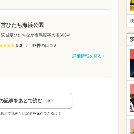
茨
国営ひたち海浜公園
茨城県ひたちなか市馬渡字大沼605-4
5.0
/
47件
の口コミ
詳細情報を見る
の記事をあとで読む
0
、あとで読みたい記事を保存できるよ！