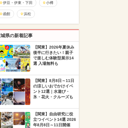
伊豆・伊東・下田
小樽
函館
浜松
茨城県の新着記事
【関東】2026年夏休み
後半に行きたい！親子
で楽しむ体験型展示14
選 入場無料も
【関東】8月8日～11日
の涼しいおでかけイベ
ント12選｜水遊び・
氷・花火・クルーズも
【関東】自由研究に役
立つイベント14選 2026
年8月8日～11日開催