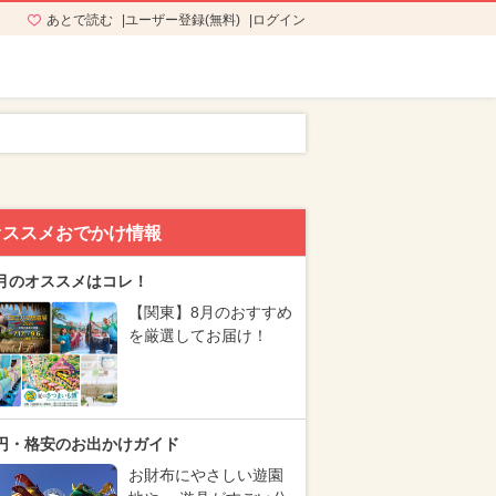
あとで読む
ユーザー登録(無料)
ログイン
オススメおでかけ情報
月のオススメはコレ！
【関東】8月のおすすめ
を厳選してお届け！
円・格安のお出かけガイド
お財布にやさしい遊園