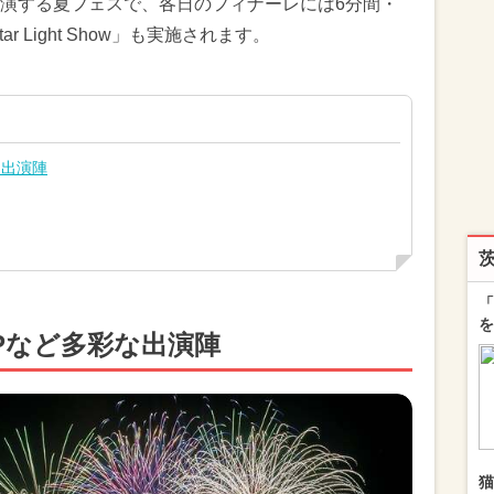
演する夏フェスで、各日のフィナーレには6分間・
tar Light Show」も実施されます。
な出演陣
「
を
POPなど多彩な出演陣
猫