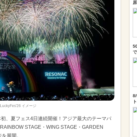
原
5
で
8
ト
LuckyFes'26 イメージ
は「日本初、夏フェス4日連続開催！アジア最大のテーマパ
BOW STAGE・WING STAGE・GARDEN
ージを展開。