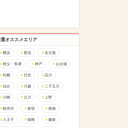
厳選オススメエリア
横浜
那須
名古屋
秩父・長瀞
神戸
お台場
札幌
日光
品川
仙台
川越
二子玉川
川崎
立川
上野
軽井沢
新宿
熱海
八王子
箱根
鎌倉