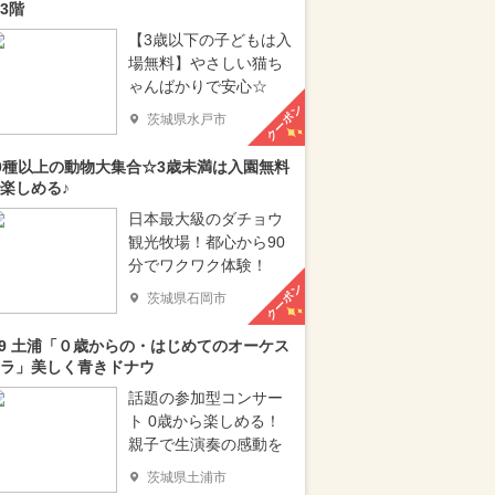
3階
【3歳以下の子どもは入
場無料】やさしい猫ち
ゃんばかりで安心☆
クーポン
茨城県水戸市
0種以上の動物大集合☆3歳未満は入園無料
楽しめる♪
日本最大級のダチョウ
観光牧場！都心から90
分でワクワク体験！
クーポン
茨城県石岡市
/9 土浦「０歳からの・はじめてのオーケス
ラ」美しく青きドナウ
話題の参加型コンサー
ト 0歳から楽しめる！
親子で生演奏の感動を
茨城県土浦市