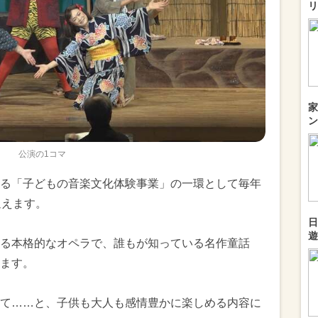
リ
家
ン
公演の1コマ
る「子どもの音楽文化体験事業」の一環として毎年
迎えます。
日
遊
る本格的なオペラで、誰もが知っている名作童話
ます。
て……と、子供も大人も感情豊かに楽しめる内容に