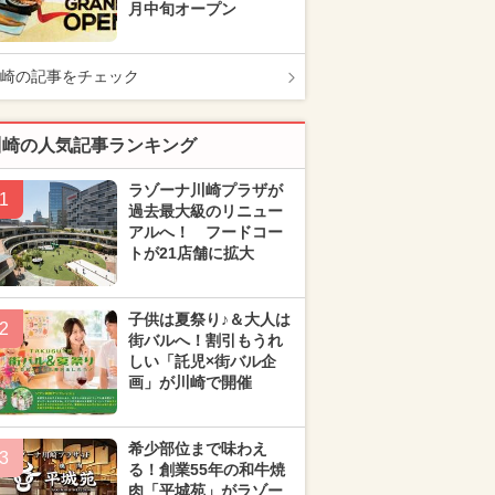
月中旬オープン
崎の記事をチェック
川崎の人気記事ランキング
ラゾーナ川崎プラザが
1
過去最大級のリニュー
アルへ！ フードコー
トが21店舗に拡大
子供は夏祭り♪＆大人は
2
街バルへ！割引もうれ
しい「託児×街バル企
画」が川崎で開催
希少部位まで味わえ
3
る！創業55年の和牛焼
肉「平城苑」がラゾー