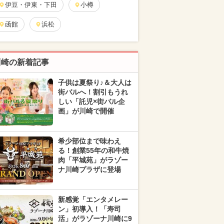
伊豆・伊東・下田
小樽
函館
浜松
川崎の新着記事
子供は夏祭り♪＆大人は
街バルへ！割引もうれ
しい「託児×街バル企
画」が川崎で開催
希少部位まで味わえ
る！創業55年の和牛焼
肉「平城苑」がラゾー
ナ川崎プラザに登場
新感覚「エンタメレー
ン」初導入！「寿司
活」がラゾーナ川崎に9