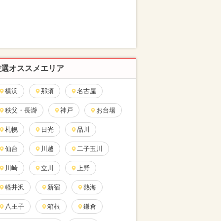
厳選オススメエリア
横浜
那須
名古屋
秩父・長瀞
神戸
お台場
札幌
日光
品川
仙台
川越
二子玉川
川崎
立川
上野
軽井沢
新宿
熱海
八王子
箱根
鎌倉