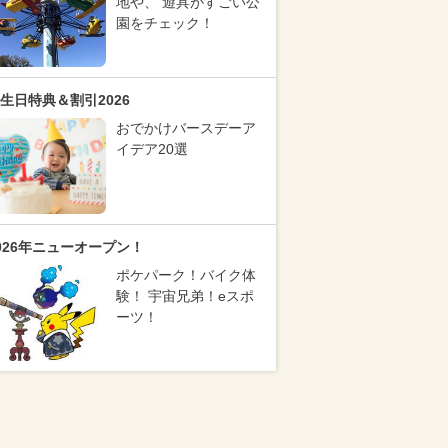
地や、 遊具がすごい公
園をチェック！
生日特典＆割引2026
おでかけバースデーア
イデア20選
026年ニューオープン！
ポケパーク！バイク体
験！ 宇宙兄弟！eスポ
ーツ！