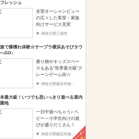
フレッシュ
全室オーシャンビュー
の広々した客室・家族
向けサービス充実
神奈川県三浦市
族で爆獲れ体験☆サープラ横浜あそびタウ
へGO♪
乗り物やキッズスペー
スもある“世界最大級”ク
レーンゲーム街☆
神奈川県横浜市都筑区
本最大級！いつでも思いっきり遊べる屋内
園地
一日中遊べちゃう♪ ベ
ビー～小学生向けの遊
びが盛りだくさん！
クーポン
神奈川県横浜市都筑区