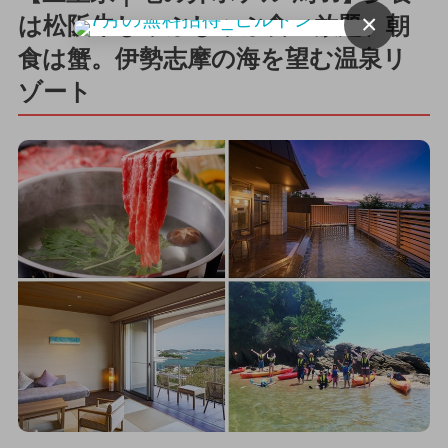
×
は松阪牛しゃぶしゃぶ食べ放題、朝
食は蟹。伊勢志摩の海を望む温泉リ
ゾート