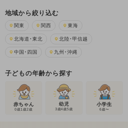
地域から絞り込む
関東
関西
東海
北海道･東北
北陸･甲信越
中国･四国
九州･沖縄
子どもの年齢から探す
幼児
赤ちゃん
小学生
3歳4歳5歳
0歳1歳2歳
6歳〜