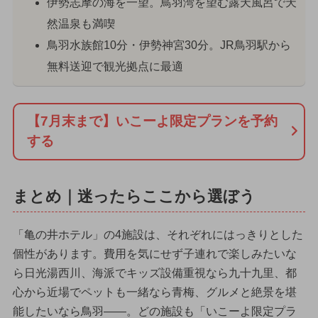
伊勢志摩の海を一望。鳥羽湾を望む露天風呂で天
然温泉も満喫
鳥羽水族館10分・伊勢神宮30分。JR鳥羽駅から
無料送迎で観光拠点に最適
【7月末まで】いこーよ限定プランを予約
する
まとめ｜迷ったらここから選ぼう
「亀の井ホテル」の4施設は、それぞれにはっきりとした
個性があります。費用を気にせず子連れで楽しみたいな
ら日光湯西川、海派でキッズ設備重視なら九十九里、都
心から近場でペットも一緒なら青梅、グルメと絶景を堪
能したいなら鳥羽——。どの施設も「いこーよ限定プラ