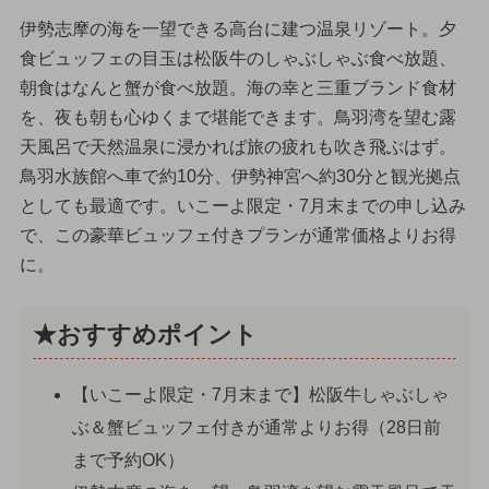
伊勢志摩の海を一望できる高台に建つ温泉リゾート。夕
食ビュッフェの目玉は松阪牛のしゃぶしゃぶ食べ放題、
朝食はなんと蟹が食べ放題。海の幸と三重ブランド食材
を、夜も朝も心ゆくまで堪能できます。鳥羽湾を望む露
天風呂で天然温泉に浸かれば旅の疲れも吹き飛ぶはず。
鳥羽水族館へ車で約10分、伊勢神宮へ約30分と観光拠点
としても最適です。いこーよ限定・7月末までの申し込み
で、この豪華ビュッフェ付きプランが通常価格よりお得
に。
★おすすめポイント
【いこーよ限定・7月末まで】松阪牛しゃぶしゃ
ぶ＆蟹ビュッフェ付きが通常よりお得（28日前
まで予約OK）