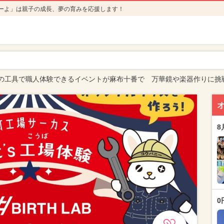
ーよ」は親子の成長、夢の育みを応援します！
の工具で職人体験できるイベントが麻布十番で 万華鏡や楽器作りに挑
8
0