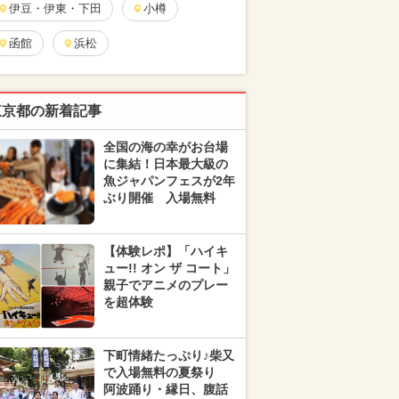
伊豆・伊東・下田
小樽
函館
浜松
東京都の新着記事
全国の海の幸がお台場
に集結！日本最大級の
魚ジャパンフェスが2年
ぶり開催 入場無料
【体験レポ】「ハイキ
ュー!! オン ザ コート」
親子でアニメのプレー
を超体験
下町情緒たっぷり♪柴又
で入場無料の夏祭り
阿波踊り・縁日、腹話