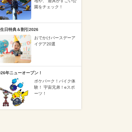
地や、 遊具がすごい公
園をチェック！
生日特典＆割引2026
おでかけバースデーア
イデア20選
026年ニューオープン！
ポケパーク！バイク体
験！ 宇宙兄弟！eスポ
ーツ！