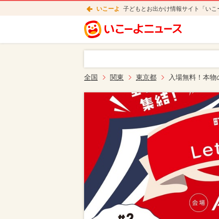
いこーよ
子どもとお出かけ情報サイト「いこ
全国
関東
東京都
入場無料！本物