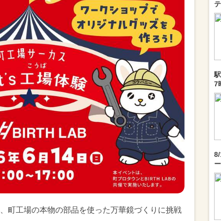
テ
駅
7
8
ー
、町工場の本物の部品を使った万華鏡づくりに挑戦