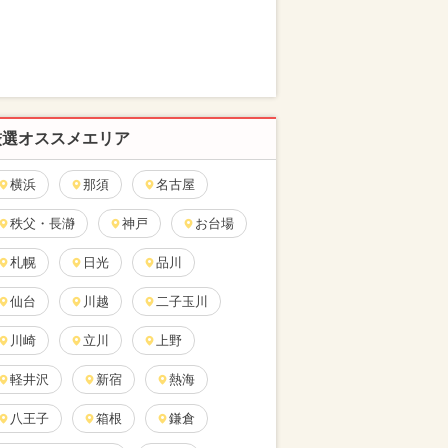
厳選オススメエリア
横浜
那須
名古屋
秩父・長瀞
神戸
お台場
札幌
日光
品川
仙台
川越
二子玉川
川崎
立川
上野
軽井沢
新宿
熱海
八王子
箱根
鎌倉