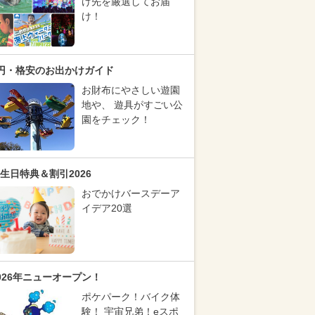
け先を厳選してお届
け！
円・格安のお出かけガイド
お財布にやさしい遊園
地や、 遊具がすごい公
園をチェック！
生日特典＆割引2026
おでかけバースデーア
イデア20選
026年ニューオープン！
ポケパーク！バイク体
験！ 宇宙兄弟！eスポ