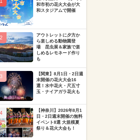
1
和市初の花火大会が大
和スタジアムで開催
アウトレットに夕方か
2
ら楽しめる動物園登
場 昆虫展＆家族で楽
しめるレモネード作り
も
【関東】8月1日・2日週
3
末開催の花火大会16
選！水中花火・尺五寸
玉・ナイアガラ花火も
【神奈川】2026年8月1
4
日・2日週末開催の無料
イベント8選 大規模夏
祭り＆花火大会も！