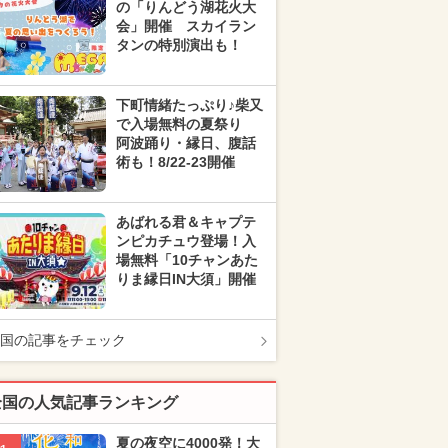
の「りんどう湖花火大
会」開催 スカイラン
タンの特別演出も！
下町情緒たっぷり♪柴又
で入場無料の夏祭り
阿波踊り・縁日、腹話
術も！8/22-23開催
あばれる君＆キャプテ
ンピカチュウ登場！入
場無料「10チャンあた
りま縁日IN大須」開催
国の記事をチェック
全国の人気記事ランキング
夏の夜空に4000発！大