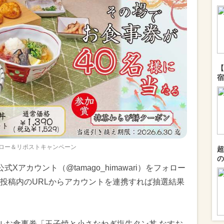
【
宿
ォロー＆リポストキャンペーン
超
の
アカウント（@tamago_himawari）をフォロー
投稿内のURLからアカウントを連携すれば抽選結果
ジタルお食事券「玉子焼と小さなねぎ塩牛タン丼 なすお