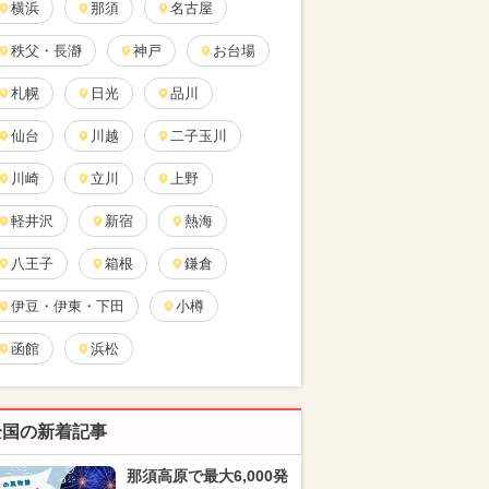
横浜
那須
名古屋
秩父・長瀞
神戸
お台場
札幌
日光
品川
仙台
川越
二子玉川
川崎
立川
上野
軽井沢
新宿
熱海
八王子
箱根
鎌倉
伊豆・伊東・下田
小樽
函館
浜松
全国の新着記事
那須高原で最大6,000発