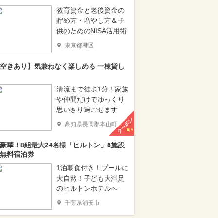
教育資金と老後資金の
貯め方・増やし方＆子
供のためのNISA活用術
東京都港区
空きあり】気兼ねなく楽しめる 一棟貸し
清流まで徒歩1分！家族
や仲間だけでゆっくり
思いきり過ごせます
クーポン
高知県長岡郡本山町
豪華！8組最大24名様「ヒルトン」8施設
無料宿泊券
1泊朝食付き！プールに
大自然！子ども大満足
のヒルトンホテルへ
千葉県浦安市