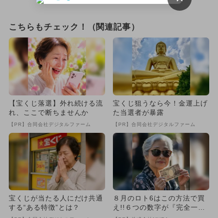
こちらもチェック！（関連記事）
【宝くじ落選】外れ続ける流
宝くじ狙うなら今！金運上げ
れ、ここで断ちませんか
た当選者が暴露
【PR】合同会社デジタルファーム
【PR】合同会社デジタルファーム
宝くじが当たる人にだけ共通
８月のロト6はこの方法で買
する“ある特徴”とは？
え!!６つの数字が『完全一
致』する方法