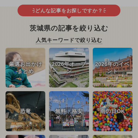
どんな記事をお探しですか？
茨城県の記事を絞り込む
人気キーワードで絞り込む
厳選お出かけ
2026年オープ
2026年のイベ
まとめ
ン
ント
恐竜
無料・格安
雨の日OK