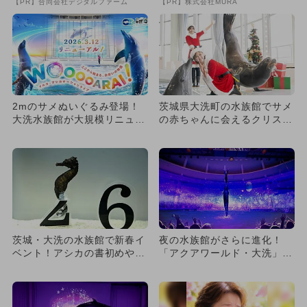
【PR】合同会社デジタルファーム
【PR】株式会社MURA
2mのサメぬいぐるみ登場！
茨城県大洗町の水族館でサメ
大洗水族館が大規模リニュー
の赤ちゃんに会えるクリスマ
アル 新ライブとショップが
スイベント開催
話...
茨城・大洗の水族館で新春イ
夜の水族館がさらに進化！
ベント！アシカの書初めや午
「アクアワールド・大洗」の
年の干支水槽など盛りだくさ
ナイトプログラムがリニュー
ん
アル