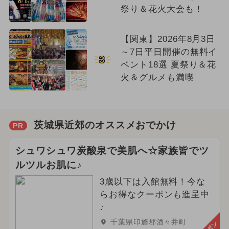
祭り＆花火大会も！
【関東】2026年8月3日
～7日平日開催の無料イ
3
ベント18選 夏祭り＆花
火＆グルメも満喫
茨城県近郊のオススメおでかけ
PR
シュワシュワ炭酸泉で美肌へ☆家族皆でツ
ルツルお肌に♪
3歳以下は入館無料！今な
らお得なクーポンも進呈中
♪
千葉県印旛郡酒々井町