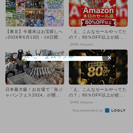
【東京】今週末はお宝探しへ
「え、こんなセールやってた
♪2026年6月13日・14日開催
の？」80％OFF以上が続々
フリーマーケット5選
登場！Amazonの本気が...
【PR】Amazon
×
日本最大級！お台場で「魚ジ
「え、こんなセールやってた
ャパンフェス2024」が開
の？」80％OFF以上が続々
催 魚介グルメ約80店舗が
登場！Amazonの本気が...
【PR】Amazon
大...
Recommended by