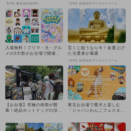
致』する方法
【PR】株式会社MURA
【PR】合同会社デジタルファーム
入場無料！フリマ・犬・グル
宝くじ狙うなら今！金運上げ
メの3大祭がお台場で開催
た当選者が暴露
人気配信者に会えるチャンス
【PR】合同会社デジタルファーム
も
【お台場】究極の肉祭が開
東京お台場で愛犬と楽しむ
幕！絶品ホットドッグの頂点
「ジャパンわんこフェスタ20
を決める3日間、入場無料で
25」開催！ ピクニックフ
開催
ェ...