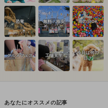
恐竜
無料・格安
雨の日OK
今日は何の
グルメフェス
工場見学
日？
あなたにオススメの記事