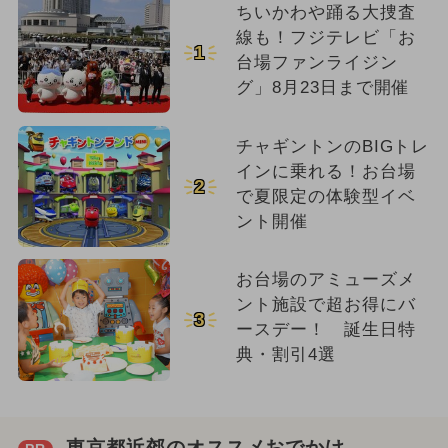
ちいかわや踊る大捜査
線も！フジテレビ「お
1
台場ファンライジン
グ」8月23日まで開催
チャギントンのBIGトレ
インに乗れる！お台場
2
で夏限定の体験型イベ
ント開催
お台場のアミューズメ
ント施設で超お得にバ
3
ースデー！ 誕生日特
典・割引4選
東京都近郊のオススメおでかけ