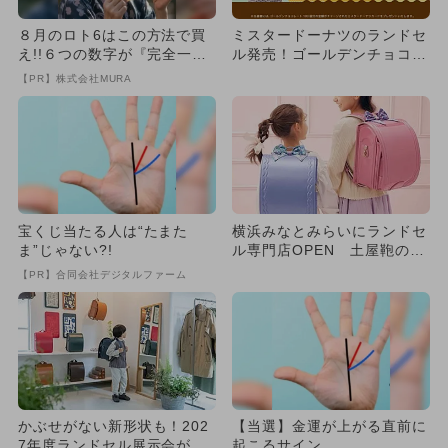
８月のロト6はこの方法で買
ミスタードーナツのランドセ
え!!６つの数字が『完全一
ル発売！ゴールデンチョコレ
致』する方法
ート100個当たるキャンペ
【PR】株式会社MURA
ー...
宝くじ当たる人は“たまた
横浜みなとみらいにランドセ
ま”じゃない?!
ル専門店OPEN 土屋鞄の姉
妹ブランド
【PR】合同会社デジタルファーム
かぶせがない新形状も！202
【当選】金運が上がる直前に
7年度ランドセル展示会が全
起こるサイン