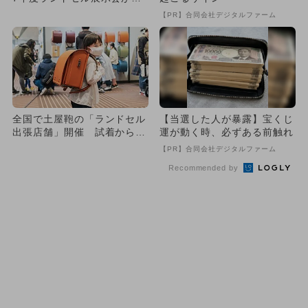
国18会場でスタート
【PR】合同会社デジタルファーム
全国で土屋鞄の「ランドセル
【当選した人が暴露】宝くじ
出張店舗」開催 試着から注
運が動く時、必ずある前触れ
文までOK
【PR】合同会社デジタルファーム
Recommended by