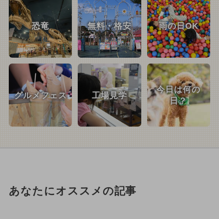
恐竜
無料・格安
雨の日OK
今日は何の
グルメフェス
工場見学
日？
あなたにオススメの記事