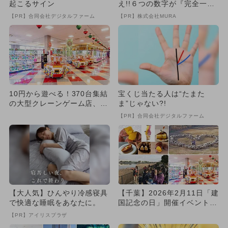
起こるサイン
え!!６つの数字が『完全一
致』する方法
【PR】合同会社デジタルファーム
【PR】株式会社MURA
10円から遊べる！370台集結
宝くじ当たる人は“たまた
の大型クレーンゲーム店、千
ま”じゃない?!
葉・船橋に2026年2月...
【PR】合同会社デジタルファーム
【大人気】ひんやり冷感寝具
【千葉】2026年2月11日「建
で快適な睡眠をあなたに。
国記念の日」開催イベント5
選 参加無料イベントも...
【PR】アイリスプラザ