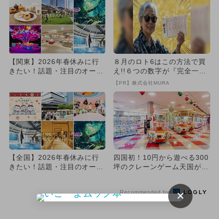
【関東】2026年春休みに行
８月のロト6はこの方法で買
きたい！話題・注目のオープ
え!!６つの数字が『完全一
ン＆リニューアルスポット
致』する方法
【PR】株式会社MURA
1...
【全国】2026年春休みに行
四国初！10円から遊べる300
きたい！話題・注目のオープ
坪のクレーンゲーム天国が徳
ン＆リニューアルスポット
島にオープン スマホ決済...
2...
×
Recommended by