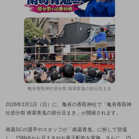
亀有香取神社節分祭 南葛青鬼の節分豆まき
2026年2月1日（日）に、亀有の香取神社で「亀有香取神
社節分祭 南葛青鬼の節分豆まき」が開催されます。
南葛SCの選手やスタッフが「南葛青鬼」に扮して登場
し、15時頃から豆まきやお菓子配布を実施。さらに、15