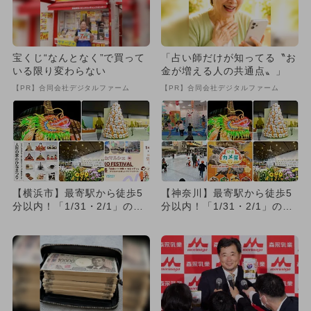
宝くじ“なんとなく”で買って
「占い師だけが知ってる〝お
いる限り変わらない
金が増える人の共通点〟」
【PR】合同会社デジタルファーム
【PR】合同会社デジタルファーム
【横浜市】最寄駅から徒歩5
【神奈川】最寄駅から徒歩5
分以内！「1/31・2/1」の週
分以内！「1/31・2/1」の週
末に電車で行けるイベン...
末に電車で行けるイベン...