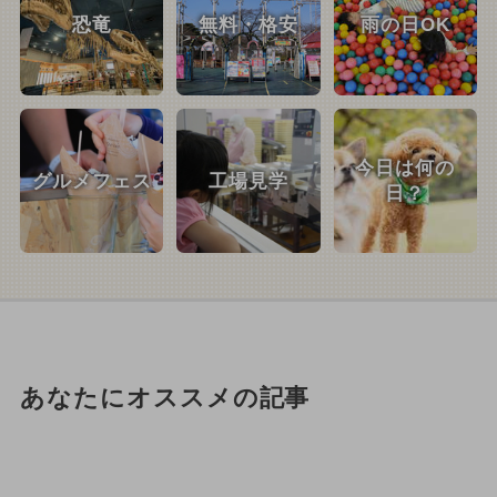
恐竜
無料・格安
雨の日OK
今日は何の
グルメフェス
工場見学
日？
あなたにオススメの記事