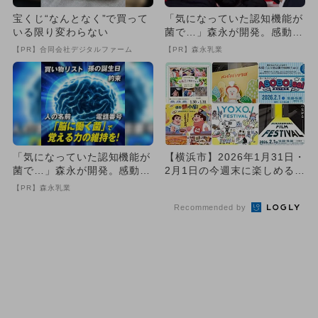
宝くじ“なんとなく”で買って
「気になっていた認知機能が
いる限り変わらない
菌で…」森永が開発。感動の
70代続出
【PR】合同会社デジタルファーム
【PR】森永乳業
「気になっていた認知機能が
【横浜市】2026年1月31日・
菌で…」森永が開発。感動の
2月1日の今週末に楽しめるイ
70代続出
ベント14選 無料イ...
【PR】森永乳業
Recommended by