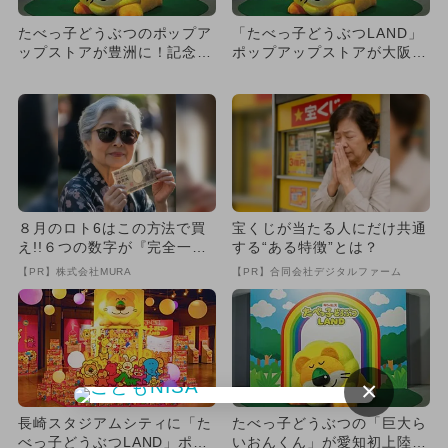
たべっ子どうぶつのポップア
「たべっ子どうぶつLAND」
ップストアが豊洲に！記念撮
ポップアップストアが大阪門
影もできる期間限定イベント
真に期間限定オープン！
８月のロト6はこの方法で買
宝くじが当たる人にだけ共通
え!!６つの数字が『完全一
する“ある特徴”とは？
致』する方法
【PR】株式会社MURA
【PR】合同会社デジタルファーム
×
長崎スタジアムシティに「た
たべっ子どうぶつの「巨大ら
べっ子どうぶつLAND」ポッ
いおんくん」が愛知初上陸