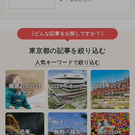
どんな記事をお探しですか？
東京都の記事を絞り込む
人気キーワードで絞り込む
厳選お出かけ
2026年オープ
2026年のイベ
まとめ
ン
ント
恐竜
無料・格安
雨の日OK