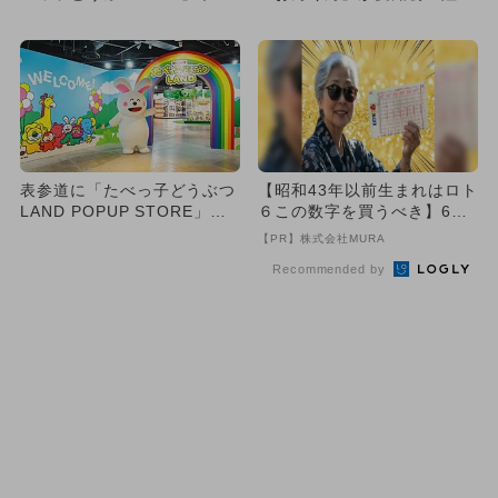
プアップストアが初登場
お買い物特典で社員証もらえ
る
表参道に「たべっ子どうぶつ
【昭和43年以前生まれはロト
LAND POPUP STORE」が
６この数字を買うべき】6つ
OPEN 大人気フ...
の数字が「完全一致」する
【PR】株式会社MURA
方...
Recommended by