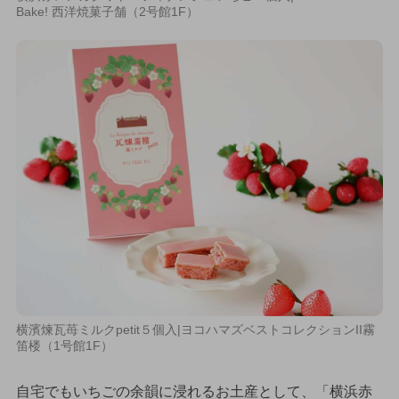
Bake! 西洋焼菓子舗（2号館1F）
横濱煉瓦苺ミルクpetit５個入|ヨコハマズベストコレクションII霧
笛楼（1号館1F）
自宅でもいちごの余韻に浸れるお土産として、「横浜赤