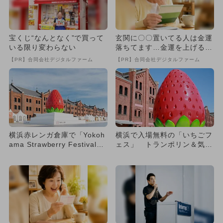
宝くじ“なんとなく”で買って
玄関に〇〇置いてる人は金運
いる限り変わらない
落ちてます…金運を上げる方
法とは
【PR】合同会社デジタルファーム
【PR】合同会社デジタルファーム
横浜赤レンガ倉庫で「Yokoh
横浜で入場無料の「いちごフ
ama Strawberry Festival
ェス」 トランポリン＆気球
2...
搭乗も！