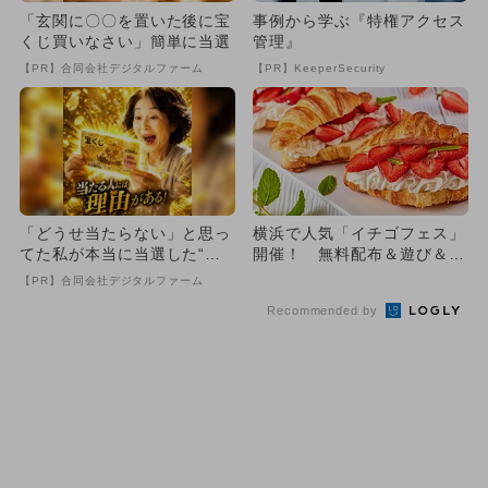
「玄関に〇〇を置いた後に宝
事例から学ぶ『特権アクセス
くじ買いなさい」簡単に当選
管理』
【PR】合同会社デジタルファーム
【PR】KeeperSecurity
「どうせ当たらない」と思っ
横浜で人気「イチゴフェス」
てた私が本当に当選した“買
開催！ 無料配布＆遊び＆食
い方”がこれ
も充実
【PR】合同会社デジタルファーム
Recommended by