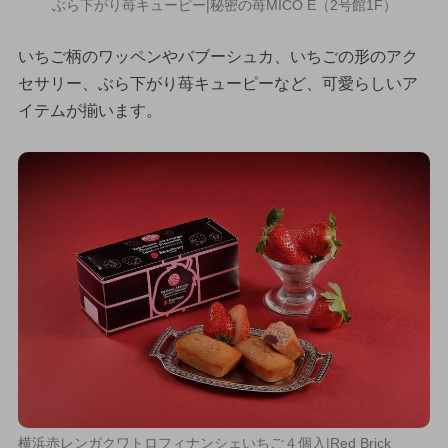
ぶら下がり苺キューピー|秘密の苺MICO E（2号館1F）
いちご柄のワッペンやバブーシュカ、いちごの形のアク
セサリー、ぶら下がり苺キューピーなど、可愛らしいア
イテムが揃います。
横浜赤レンガクワトロフィナンシェいちご４個入|Red Brick