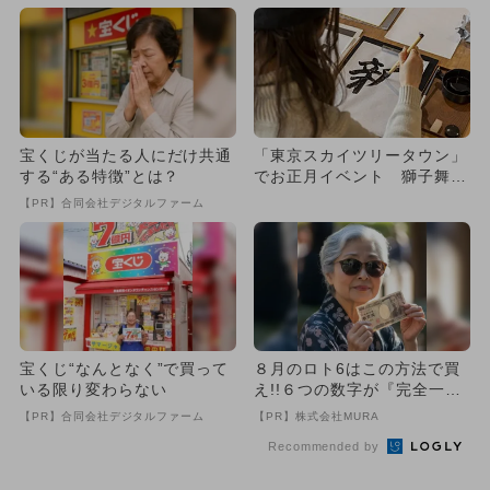
集...
宝くじが当たる人にだけ共通
「東京スカイツリータウン」
する“ある特徴”とは？
でお正月イベント 獅子舞や
書初めも
【PR】合同会社デジタルファーム
宝くじ“なんとなく”で買って
８月のロト6はこの方法で買
いる限り変わらない
え!!６つの数字が『完全一
致』する方法
【PR】合同会社デジタルファーム
【PR】株式会社MURA
Recommended by