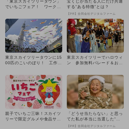
「東京スカイツリータウン」
宝くじが当たる人にだけ共通
でいちごフェア！ ワークシ
する“ある特徴”とは？
ョップも
【PR】合同会社デジタルファーム
東京スカイツリータウンに15
東京スカイツリーでハロウィ
00匹のこいのぼり！ 工作＆
ン 参加無料パレード＆お菓
台湾祭も
子配りも
親子でいちご三昧！スカイツ
「どうせ当たらない」と思っ
リーで限定グルメや食品サン
てた私が本当に当選した“買
プル体験など過去最多90店
い方”がこれ
【PR】合同会社デジタルファーム