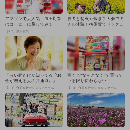
アマゾンで大人気！血圧対策
愛犬と焚火や焼き芋大会で冬
はコーヒーに足してみて
チル体験！横須賀でドッグイ
ベント開催 菜の花畑の絶景
【PR】森永乳業
も
「占い師だけが知ってる〝お
宝くじ“なんとなく”で買って
金が増える人の共通点〟」
いる限り変わらない
【PR】合同会社デジタルファーム
【PR】合同会社デジタルファーム