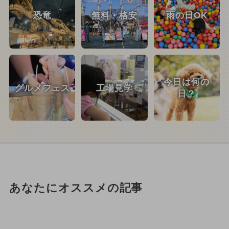
恐竜
無料・格安
雨の日OK
今日は何の
グルメフェス
工場見学
日？
あなたにオススメの記事