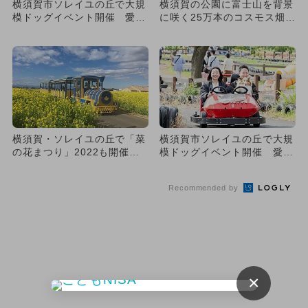
横須賀市ソレイユの丘で大規
横須賀の公園に富士山を背景
模ドッグイベント開催 愛犬
に咲く25万本のコスモス畑！
と一緒にゴーカートにも乗れ
愛犬と楽しむハロウィンも
る
横須賀・ソレイユの丘で「菜
横須賀市ソレイユの丘で大規
の花まつり」2022も開催
模ドッグイベント開催 愛犬
絶景10万本
と一緒にゴーカートにも乗れ
る
Recommended by
×