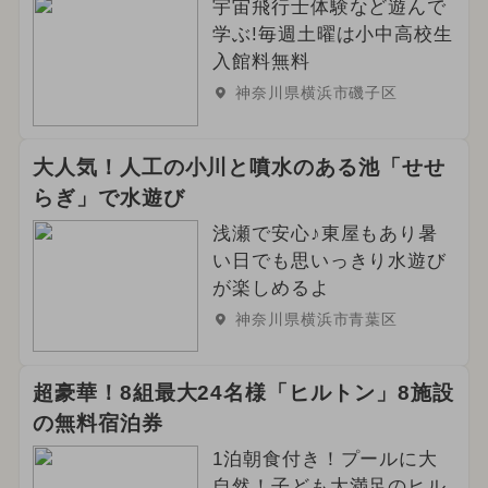
宇宙飛行士体験など遊んで
学ぶ!毎週土曜は小中高校生
入館料無料
神奈川県横浜市磯子区
大人気！人工の小川と噴水のある池「せせ
らぎ」で水遊び
浅瀬で安心♪東屋もあり暑
い日でも思いっきり水遊び
が楽しめるよ
神奈川県横浜市青葉区
超豪華！8組最大24名様「ヒルトン」8施設
の無料宿泊券
1泊朝食付き！プールに大
自然！子ども大満足のヒル