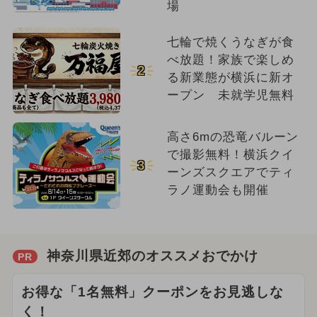
場
七輪で焼くうなぎが食
べ放題！家族で楽しめ
2
る新業態が横浜に新オ
ープン 未就学児無料
高さ6mの恐竜バルーン
で撮影無料！横浜クイ
3
ーンズスクエアでティ
ラノ運動会も開催
神奈川県近郊のオススメおでかけ
PR
お得な「1名無料」クーポンをお見逃しな
く！